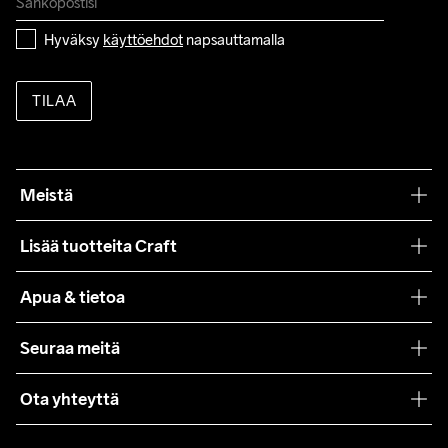
Hyväksy 
käyttöehdot
 napsauttamalla
TILAA
Meistä
Filosofiamme
Lisää tuotteita Craft
Teamwear
Apua & tietoa
Yhteistyöt
Craft Care Guide
Seuraa meitä
Lehdistö
Käyttöehdot
Ota yhteyttä
Asiakaspalvelu
customercare@craftsportswear.com
FAQ