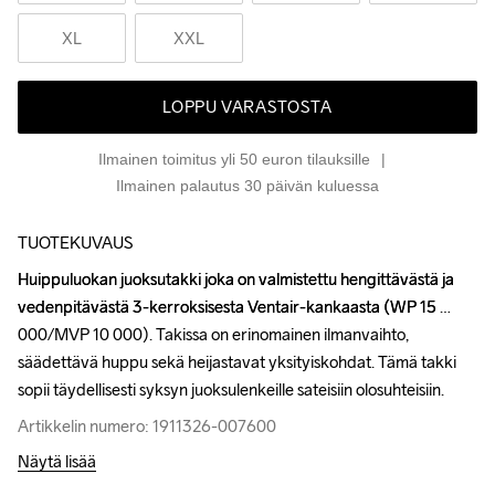
XL
XXL
LOPPU VARASTOSTA
Ilmainen toimitus yli 50 euron tilauksille
Ilmainen palautus 30 päivän kuluessa
TUOTEKUVAUS
Huippuluokan juoksutakki joka on valmistettu hengittävästä ja 
Huippuluokan juoksutakki joka on valmistettu hengittävästä ja 
vedenpitävästä 3-kerroksisesta Ventair-kankaasta (WP 15 
vedenpitävästä 3-kerroksisesta Ventair-kankaasta (WP 15 
000/MVP 10 000). Takissa on erinomainen ilmanvaihto, 
000/MVP 10 000). Takissa on erinomainen ilmanvaihto, 
säädettävä huppu sekä heijastavat yksityiskohdat. Tämä takki 
säädettävä huppu sekä heijastavat yksityiskohdat. Tämä takki 
sopii täydellisesti syksyn juoksulenkeille sateisiin olosuhteisiin.
sopii täydellisesti syksyn juoksulenkeille sateisiin olosuhteisiin.
Artikkelin numero: 1911326-007600
Artikkelin numero: 1911326-007600
Näytä lisää