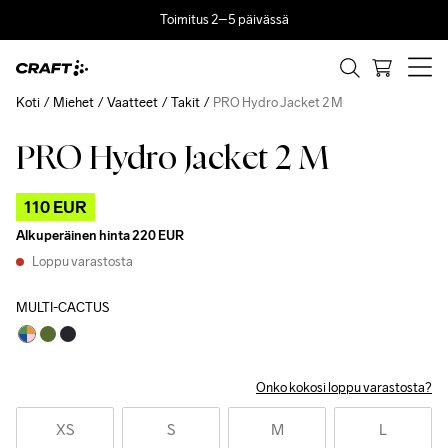
Toimitus 2–5 päivässä
Koti
Miehet
Vaatteet
Takit
PRO Hydro Jacket 2 M
PRO Hydro Jacket 2 M
Outlet
110 EUR
Alkuperäinen hinta
220 EUR
Loppu varastosta
MULTI-CACTUS
Onko kokosi loppu varastosta?
XS
S
M
L