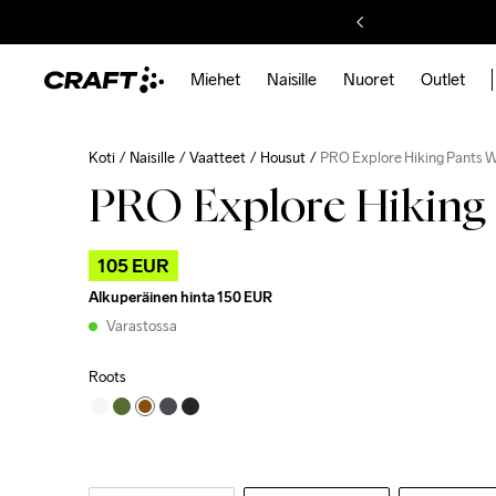
Miehet
Naisille
Nuoret
Outlet
Koti
Naisille
Vaatteet
Housut
PRO Explore Hiking Pants 
PRO Explore Hiking
105 EUR
Alkuperäinen hinta
150 EUR
Varastossa
Roots