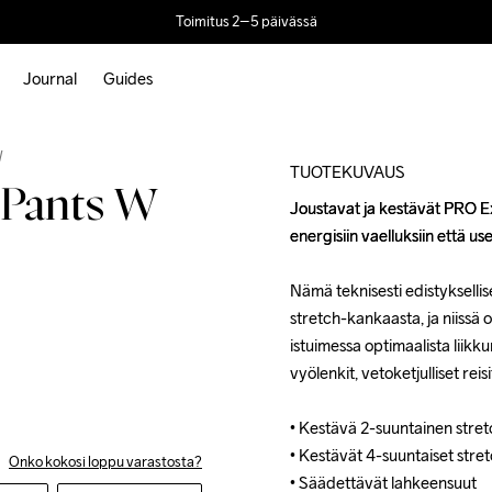
Toimitus 2–5 päivässä
Journal
Guides
Outlet
W
TUOTEKUVAUS
 Pants W
Joustavat ja kestävät PRO Ex
Joustavat ja kestävät PRO Ex
energisiin vaelluksiin että us
energisiin vaelluksiin että us
Nämä teknisesti edistyksellis
Nämä teknisesti edistyksellis
stretch-kankaasta, ja niissä o
stretch-kankaasta, ja niissä o
istuimessa optimaalista liik
istuimessa optimaalista liik
vyölenkit, vetoketjulliset reis
vyölenkit, vetoketjulliset reis
• Kestävä 2-suuntainen stre
• Kestävä 2-suuntainen stre
• Kestävät 4-suuntaiset stretc
• Kestävät 4-suuntaiset stretc
Onko kokosi loppu varastosta?
• Säädettävät lahkeensuut

• Säädettävät lahkeensuut
