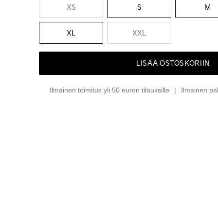
XS
S
M
XL
XXL
LISÄÄ OSTOSKORIIN
Ilmainen toimitus yli 50 euron tilauksille
Ilmainen pa