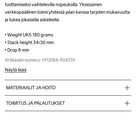
tuottamiseksi vaihtelevilla nopeuksilla. Yksiosainen 
tuottamiseksi vaihtelevilla nopeuksilla. Yksiosainen 
verkkopäällinen toimii yhdessä jalan kanssa tarjoten mukavuutta 
verkkopäällinen toimii yhdessä jalan kanssa tarjoten mukavuutta 
ja tukea jokaisella askeleella. 

ja tukea jokaisella askeleella. 

• Weight UK5 180 grams 

• Weight UK5 180 grams 

• Stack height 34/26 mm

• Stack height 34/26 mm

• Drop 8 mm
• Drop 8 mm
Artikkelin numero: 1912184-904719
Artikkelin numero: 1912184-904719
Näytä lisää
MATERIAALIT JA HOITO
100% polyesteri Jacquard+TPU no-sew, Välipohja: 100% TPU 
TOIMITUS JA PALAUTUKSET
vaahto, Ulkopohja: 100% kumi
Lähetämme tilaukset Postnord Mypack -pakettina.
Ilmainen toimitus yli 50 euron tilauksille.
Tuotepalautukset aina maksuttomia.