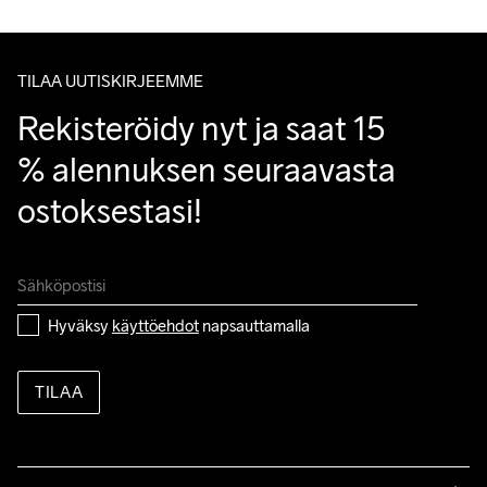
Asiakaspalvelumme sivuilta löydät nopeasti vastaukset 
kysymyksiisi.
TILAA UUTISKIRJEEMME
Rekisteröidy nyt ja saat 15 
% alennuksen seuraavasta 
ostoksestasi!
Hyväksy 
käyttöehdot
 napsauttamalla
TILAA