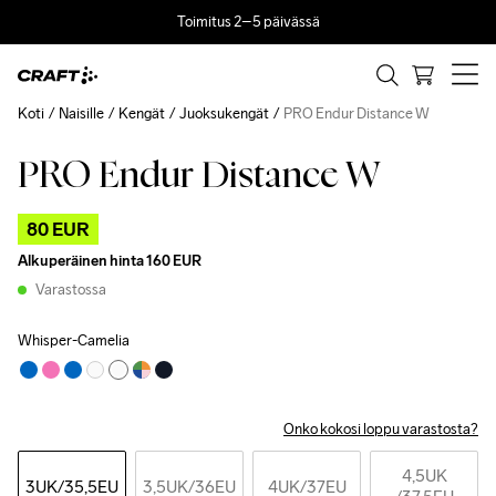
Toimitus 2–5 päivässä
Koti
Naisille
Kengät
Juoksukengät
PRO Endur Distance W
PRO Endur Distance W
Outlet
80 EUR
Alkuperäinen hinta
160 EUR
Varastossa
Whisper-Camelia
Onko kokosi loppu varastosta?
4,5UK
3UK
/35,5EU
3,5UK
/36EU
4UK
/37EU