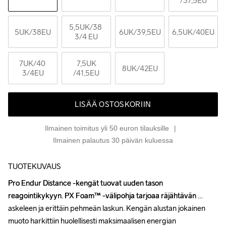
/37,5EU
5,5UK
/38 
5UK
/38EU
6UK
/39,5EU
6,5UK
/40EU
3/4 EU
7UK
/40 
7,5UK
8UK
/42EU
3/4EU
/41,5EU
LISÄÄ OSTOSKORIIN
Ilmainen toimitus yli 50 euron tilauksille
Ilmainen palautus 30 päivän kuluessa
TUOTEKUVAUS
Pro Endur Distance -kengät tuovat uuden tason 
Pro Endur Distance -kengät tuovat uuden tason 
reagointikykyyn. PX Foam™ -välipohja tarjoaa räjähtävän 
reagointikykyyn. PX Foam™ -välipohja tarjoaa räjähtävän 
askeleen ja erittäin pehmeän laskun. Kengän alustan jokainen 
askeleen ja erittäin pehmeän laskun. Kengän alustan jokainen 
muoto harkittiin huolellisesti maksimaalisen energian 
muoto harkittiin huolellisesti maksimaalisen energian 