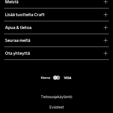
Meistä
Filosofiamme
Lisää tuotteita Craft
Teamwear
Apua & tietoa
Yhteistyöt
Craft Care Guide
Seuraa meitä
Lehdistö
Käyttöehdot
Ota yhteyttä
Asiakaspalvelu
customercare@craftsportswear.com
FAQ
+46 (0) 33 722 32 10
Accessibility statement
Peruuta ostoksesi
Tietosuojakäytäntö
Evästeet