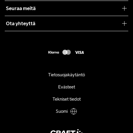
Craft Care Guide
Seuraa meitä
Lehdistö
Käyttöehdot
Ota yhteyttä
Asiakaspalvelu
customercare@craftsportswear.com
FAQ
+46 (0) 33 722 32 10
Accessibility statement
Peruuta ostoksesi
Tietosuojakäytäntö
Evästeet
Tekniset tiedot
Suomi