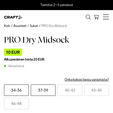
Toimitus 2–5 päivässä
Koti
Asusteet
Sukat
PRO Dry Midsock
PRO Dry Midsock
Outlet
Recycled
10 EUR
Alkuperäinen hinta
20 EUR
Varastossa
Onko kokosi loppu varastosta?
34-36
37-39
40-42
43-45
46-48