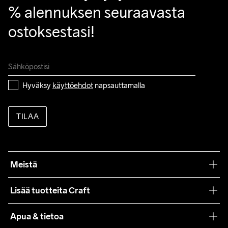
% alennuksen seuraavasta 
ostoksestasi!
Hyväksy 
käyttöehdot
 napsauttamalla
TILAA
Meistä
Filosofiamme
Lisää tuotteita Craft
Teamwear
Apua & tietoa
Yhteistyöt