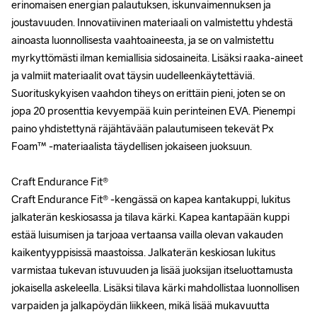
erinomaisen energian palautuksen, iskunvaimennuksen ja 
erinomaisen energian palautuksen, iskunvaimennuksen ja 
joustavuuden. Innovatiivinen materiaali on valmistettu yhdestä 
joustavuuden. Innovatiivinen materiaali on valmistettu yhdestä 
ainoasta luonnollisesta vaahtoaineesta, ja se on valmistettu 
ainoasta luonnollisesta vaahtoaineesta, ja se on valmistettu 
myrkyttömästi ilman kemiallisia sidosaineita. Lisäksi raaka-aineet 
myrkyttömästi ilman kemiallisia sidosaineita. Lisäksi raaka-aineet 
ja valmiit materiaalit ovat täysin uudelleenkäytettäviä. 
ja valmiit materiaalit ovat täysin uudelleenkäytettäviä. 
Suorituskykyisen vaahdon tiheys on erittäin pieni, joten se on 
Suorituskykyisen vaahdon tiheys on erittäin pieni, joten se on 
jopa 20 prosenttia kevyempää kuin perinteinen EVA. Pienempi 
jopa 20 prosenttia kevyempää kuin perinteinen EVA. Pienempi 
paino yhdistettynä räjähtävään palautumiseen tekevät Px 
paino yhdistettynä räjähtävään palautumiseen tekevät Px 
Foam™ -materiaalista täydellisen jokaiseen juoksuun.

Foam™ -materiaalista täydellisen jokaiseen juoksuun.

Craft Endurance Fit®

Craft Endurance Fit®

Craft Endurance Fit® -kengässä on kapea kantakuppi, lukitus 
Craft Endurance Fit® -kengässä on kapea kantakuppi, lukitus 
jalkaterän keskiosassa ja tilava kärki. Kapea kantapään kuppi 
jalkaterän keskiosassa ja tilava kärki. Kapea kantapään kuppi 
estää luisumisen ja tarjoaa vertaansa vailla olevan vakauden 
estää luisumisen ja tarjoaa vertaansa vailla olevan vakauden 
kaikentyyppisissä maastoissa. Jalkaterän keskiosan lukitus 
kaikentyyppisissä maastoissa. Jalkaterän keskiosan lukitus 
varmistaa tukevan istuvuuden ja lisää juoksijan itseluottamusta 
varmistaa tukevan istuvuuden ja lisää juoksijan itseluottamusta 
jokaisella askeleella. Lisäksi tilava kärki mahdollistaa luonnollisen 
jokaisella askeleella. Lisäksi tilava kärki mahdollistaa luonnollisen 
varpaiden ja jalkapöydän liikkeen, mikä lisää mukavuutta 
varpaiden ja jalkapöydän liikkeen, mikä lisää mukavuutta 