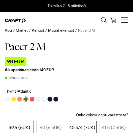
Toimitus 2–5 päivässä
Koti
Miehet
Kengät
Maantiekengät
Pacer 2 M
Pacer 2 M
Outlet
98 EUR
Alkuperäinen hinta
140 EUR
Varastossa
Thyme/Atlantic
Onko kokosi loppu varastosta?
39,5 (6UK)
40 (6,5UK)
40 3
/4 (7UK)
41,5 (7,5UK)