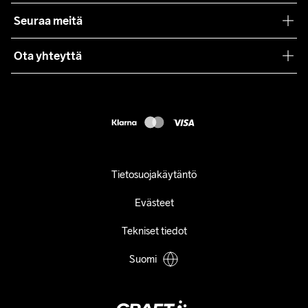
Yhteistyöt
Craft Care Guide
Seuraa meitä
Lehdistö
Käyttöehdot
Ota yhteyttä
Asiakaspalvelu
customercare@craftsportswear.com
FAQ
+46 (0) 33 722 32 10
Accessibility statement
Peruuta ostoksesi
Tietosuojakäytäntö
Evästeet
Tekniset tiedot
Suomi