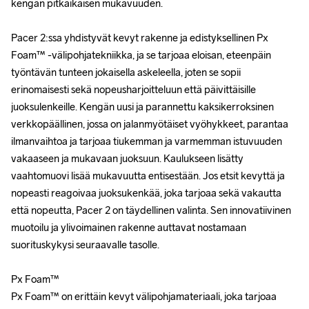
kengän pitkäikäisen mukavuuden.

kengän pitkäikäisen mukavuuden.

Pacer 2:ssa yhdistyvät kevyt rakenne ja edistyksellinen Px 
Pacer 2:ssa yhdistyvät kevyt rakenne ja edistyksellinen Px 
Foam™ -välipohjatekniikka, ja se tarjoaa eloisan, eteenpäin 
Foam™ -välipohjatekniikka, ja se tarjoaa eloisan, eteenpäin 
työntävän tunteen jokaisella askeleella, joten se sopii 
työntävän tunteen jokaisella askeleella, joten se sopii 
erinomaisesti sekä nopeusharjoitteluun että päivittäisille 
erinomaisesti sekä nopeusharjoitteluun että päivittäisille 
juoksulenkeille. Kengän uusi ja parannettu kaksikerroksinen 
juoksulenkeille. Kengän uusi ja parannettu kaksikerroksinen 
verkkopäällinen, jossa on jalanmyötäiset vyöhykkeet, parantaa 
verkkopäällinen, jossa on jalanmyötäiset vyöhykkeet, parantaa 
ilmanvaihtoa ja tarjoaa tiukemman ja varmemman istuvuuden 
ilmanvaihtoa ja tarjoaa tiukemman ja varmemman istuvuuden 
vakaaseen ja mukavaan juoksuun. Kaulukseen lisätty 
vakaaseen ja mukavaan juoksuun. Kaulukseen lisätty 
vaahtomuovi lisää mukavuutta entisestään. Jos etsit kevyttä ja 
vaahtomuovi lisää mukavuutta entisestään. Jos etsit kevyttä ja 
nopeasti reagoivaa juoksukenkää, joka tarjoaa sekä vakautta 
nopeasti reagoivaa juoksukenkää, joka tarjoaa sekä vakautta 
että nopeutta, Pacer 2 on täydellinen valinta. Sen innovatiivinen 
että nopeutta, Pacer 2 on täydellinen valinta. Sen innovatiivinen 
muotoilu ja ylivoimainen rakenne auttavat nostamaan 
muotoilu ja ylivoimainen rakenne auttavat nostamaan 
suorituskykysi seuraavalle tasolle.

suorituskykysi seuraavalle tasolle.

Px Foam™

Px Foam™

Px Foam™ on erittäin kevyt välipohjamateriaali, joka tarjoaa 
Px Foam™ on erittäin kevyt välipohjamateriaali, joka tarjoaa 