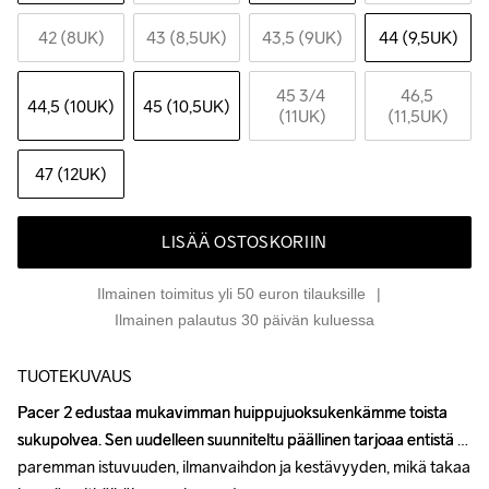
42 (8UK)
43 (8,5UK)
43,5 (9UK)
44 (9,5UK)
45 3
/4 
46,5 
44,5 (10UK)
45 (10,5UK)
(11UK)
(11,5UK)
47 (12UK)
LISÄÄ OSTOSKORIIN
Ilmainen toimitus yli 50 euron tilauksille
Ilmainen palautus 30 päivän kuluessa
TUOTEKUVAUS
Pacer 2 edustaa mukavimman huippujuoksukenkämme toista 
Pacer 2 edustaa mukavimman huippujuoksukenkämme toista 
sukupolvea. Sen uudelleen suunniteltu päällinen tarjoaa entistä 
sukupolvea. Sen uudelleen suunniteltu päällinen tarjoaa entistä 
paremman istuvuuden, ilmanvaihdon ja kestävyyden, mikä takaa 
paremman istuvuuden, ilmanvaihdon ja kestävyyden, mikä takaa 