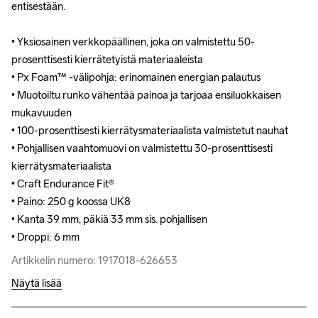
entisestään.

entisestään.

• Yksiosainen verkkopäällinen, joka on valmistettu 50-
• Yksiosainen verkkopäällinen, joka on valmistettu 50-
prosenttisesti kierrätetyistä materiaaleista

prosenttisesti kierrätetyistä materiaaleista

• Px Foam™ -välipohja: erinomainen energian palautus

• Px Foam™ -välipohja: erinomainen energian palautus

• Muotoiltu runko vähentää painoa ja tarjoaa ensiluokkaisen 
• Muotoiltu runko vähentää painoa ja tarjoaa ensiluokkaisen 
mukavuuden

mukavuuden

• 100-prosenttisesti kierrätysmateriaalista valmistetut nauhat

• 100-prosenttisesti kierrätysmateriaalista valmistetut nauhat

• Pohjallisen vaahtomuovi on valmistettu 30-prosenttisesti 
• Pohjallisen vaahtomuovi on valmistettu 30-prosenttisesti 
kierrätysmateriaalista

kierrätysmateriaalista

• Craft Endurance Fit® 

• Craft Endurance Fit® 

• Paino: 250 g koossa UK8

• Paino: 250 g koossa UK8

• Kanta 39 mm, päkiä 33 mm sis. pohjallisen

• Kanta 39 mm, päkiä 33 mm sis. pohjallisen

• Droppi: 6 mm
• Droppi: 6 mm
Artikkelin numero: 1917018-626653
Artikkelin numero: 1917018-626653
Näytä lisää