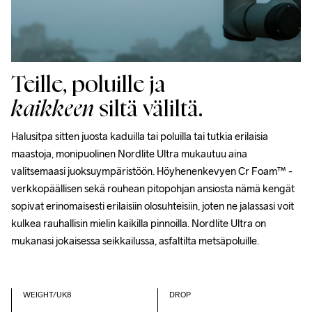
Teille, poluille ja
kaikkeen
siltä väliltä.
Halusitpa sitten juosta kaduilla tai poluilla tai tutkia erilaisia 
maastoja, monipuolinen Nordlite Ultra mukautuu aina 
valitsemaasi juoksuympäristöön. Höyhenenkevyen Cr Foam™ -
verkkopäällisen sekä rouhean pitopohjan ansiosta nämä kengät 
sopivat erinomaisesti erilaisiin olosuhteisiin, joten ne jalassasi voit 
kulkea rauhallisin mielin kaikilla pinnoilla. Nordlite Ultra on 
mukanasi jokaisessa seikkailussa, asfaltilta metsäpoluille.
WEIGHT/UK8
DROP