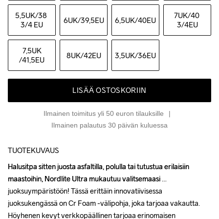
5,5UK
/38 
7UK
/40 
6UK
/39,5EU
6,5UK
/40EU
3/4 EU
3/4EU
7,5UK
8UK
/42EU
3,5UK
/36EU
/41,5EU
LISÄÄ OSTOSKORIIN
Ilmainen toimitus yli 50 euron tilauksille
Ilmainen palautus 30 päivän kuluessa
TUOTEKUVAUS
Halusitpa sitten juosta asfaltilla, polulla tai tutustua erilaisiin 
Halusitpa sitten juosta asfaltilla, polulla tai tutustua erilaisiin 
maastoihin, Nordlite Ultra mukautuu valitsemaasi 
maastoihin, Nordlite Ultra mukautuu valitsemaasi 
juoksuympäristöön! Tässä erittäin innovatiivisessa 
juoksuympäristöön! Tässä erittäin innovatiivisessa 
juoksukengässä on Cr Foam -välipohja, joka tarjoaa vakautta. 
juoksukengässä on Cr Foam -välipohja, joka tarjoaa vakautta. 
Höyhenen kevyt verkkopäällinen tarjoaa erinomaisen 
Höyhenen kevyt verkkopäällinen tarjoaa erinomaisen 