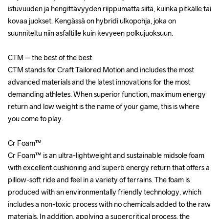
istuvuuden ja hengittävyyden riippumatta siitä, kuinka pitkälle tai 
istuvuuden ja hengittävyyden riippumatta siitä, kuinka pitkälle tai 
kovaa juokset. Kengässä on hybridi ulkopohja, joka on 
kovaa juokset. Kengässä on hybridi ulkopohja, joka on 
suunniteltu niin asfaltille kuin kevyeen polkujuoksuun.

suunniteltu niin asfaltille kuin kevyeen polkujuoksuun.

CTM – the best of the best

CTM – the best of the best

CTM stands for Craft Tailored Motion and includes the most 
CTM stands for Craft Tailored Motion and includes the most 
advanced materials and the latest innovations for the most 
advanced materials and the latest innovations for the most 
demanding athletes. When superior function, maximum energy 
demanding athletes. When superior function, maximum energy 
return and low weight is the name of your game, this is where 
return and low weight is the name of your game, this is where 
you come to play.

you come to play.

Cr Foam™ 

Cr Foam™ 

Cr Foam™ is an ultra-lightweight and sustainable midsole foam 
Cr Foam™ is an ultra-lightweight and sustainable midsole foam 
with excellent cushioning and superb energy return that offers a 
with excellent cushioning and superb energy return that offers a 
pillow-soft ride and feel in a variety of terrains. The foam is 
pillow-soft ride and feel in a variety of terrains. The foam is 
produced with an environmentally friendly technology, which 
produced with an environmentally friendly technology, which 
includes a non-toxic process with no chemicals added to the raw 
includes a non-toxic process with no chemicals added to the raw 
materials. In addition, applying a supercritical process, the 
materials. In addition, applying a supercritical process, the 