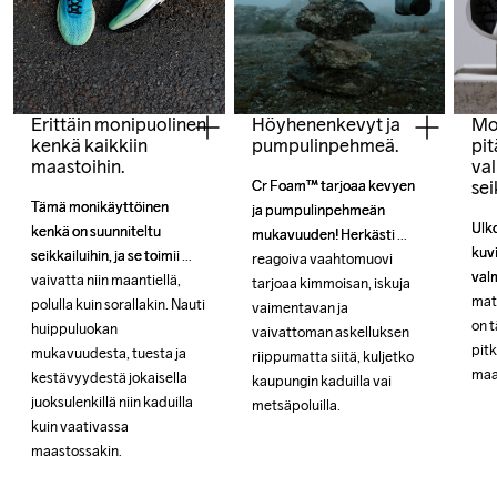
Erittäin monipuolinen
Höyhenenkevyt ja
Mo
kenkä kaikkiin
pumpulinpehmeä.
pi
maastoihin.
val
sei
Cr Foam™ tarjoaa kevyen 
Cr Foam™ tarjoaa kevyen 
Tämä monikäyttöinen 
Tämä monikäyttöinen 
ja pumpulinpehmeän 
ja pumpulinpehmeän 
Ulk
Ulk
kenkä on suunniteltu 
kenkä on suunniteltu 
mukavuuden! Herkästi 
mukavuuden! Herkästi 
kuvi
kuvi
seikkailuihin, ja se toimii 
seikkailuihin, ja se toimii 
reagoiva vaahtomuovi 
reagoiva vaahtomuovi 
valm
valm
vaivatta niin maantiellä, 
vaivatta niin maantiellä, 
tarjoaa kimmoisan, iskuja 
tarjoaa kimmoisan, iskuja 
mat
mat
polulla kuin sorallakin. Nauti 
polulla kuin sorallakin. Nauti 
vaimentavan ja 
vaimentavan ja 
on t
on t
huippuluokan 
huippuluokan 
vaivattoman askelluksen 
vaivattoman askelluksen 
pitk
pitk
mukavuudesta, tuesta ja 
mukavuudesta, tuesta ja 
riippumatta siitä, kuljetko 
riippumatta siitä, kuljetko 
maa
maa
kestävyydestä jokaisella 
kestävyydestä jokaisella 
kaupungin kaduilla vai 
kaupungin kaduilla vai 
juoksulenkillä niin kaduilla 
juoksulenkillä niin kaduilla 
metsäpoluilla.
metsäpoluilla.
kuin vaativassa 
kuin vaativassa 
maastossakin.
maastossakin.