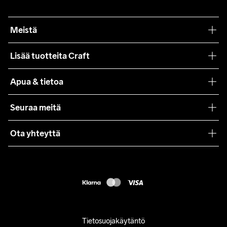
Meistä
Filosofiamme
Lisää tuotteita Craft
Teamwear
Apua & tietoa
Yhteistyöt
Craft Care Guide
Seuraa meitä
Lehdistö
Käyttöehdot
Ota yhteyttä
Asiakaspalvelu
customercare@craftsportswear.com
FAQ
+46 (0) 33 722 32 10
Accessibility statement
Peruuta ostoksesi
Tietosuojakäytäntö