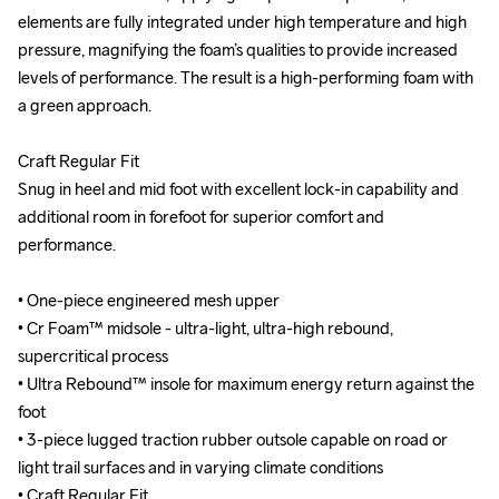
elements are fully integrated under high temperature and high 
elements are fully integrated under high temperature and high 
pressure, magnifying the foam’s qualities to provide increased 
pressure, magnifying the foam’s qualities to provide increased 
levels of performance. The result is a high-performing foam with 
levels of performance. The result is a high-performing foam with 
a green approach. 

a green approach. 

Craft Regular Fit

Craft Regular Fit

Snug in heel and mid foot with excellent lock-in capability and 
Snug in heel and mid foot with excellent lock-in capability and 
additional room in forefoot for superior comfort and 
additional room in forefoot for superior comfort and 
performance.

performance.

• One-piece engineered mesh upper

• One-piece engineered mesh upper

• Cr Foam™ midsole - ultra-light, ultra-high rebound, 
• Cr Foam™ midsole - ultra-light, ultra-high rebound, 
supercritical process

supercritical process

• Ultra Rebound™ insole for maximum energy return against the 
• Ultra Rebound™ insole for maximum energy return against the 
foot

foot

• 3-piece lugged traction rubber outsole capable on road or 
• 3-piece lugged traction rubber outsole capable on road or 
light trail surfaces and in varying climate conditions

light trail surfaces and in varying climate conditions

• Craft Regular Fit

• Craft Regular Fit
