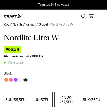
Toimitus 2–5 päivässä
Koti
Naisille
Kengät
Gravel
Nordlite Ultra W
Nordlite Ultra W
Outlet
90 EUR
Alkuperäinen hinta
180 EUR
Varastossa
Black
4,5UK
3UK
/35,5EU
4UK
/37EU
5UK
/38EU
/37,5EU