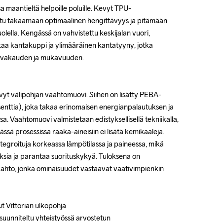
sa maantieltä helpoille poluille. Kevyt TPU-
sa maantieltä helpoille poluille. Kevyt TPU-
ltu takaamaan optimaalinen hengittävyys ja pitämään 
ltu takaamaan optimaalinen hengittävyys ja pitämään 
lella. Kengässä on vahvistettu keskijalan vuori, 
lella. Kengässä on vahvistettu keskijalan vuori, 
aa kantakuppi ja ylimääräinen kantatyyny, jotka 
aa kantakuppi ja ylimääräinen kantatyyny, jotka 
 vakauden ja mukavuuden.

 vakauden ja mukavuuden.

yt välipohjan vaahtomuovi. Siihen on lisätty PEBA-
yt välipohjan vaahtomuovi. Siihen on lisätty PEBA-
nttia), joka takaa erinomaisen energianpalautuksen ja 
nttia), joka takaa erinomaisen energianpalautuksen ja 
sa. Vaahtomuovi valmistetaan edistyksellisellä tekniikalla, 
sa. Vaahtomuovi valmistetaan edistyksellisellä tekniikalla, 
ä prosessissa raaka-aineisiin ei lisätä kemikaaleja. 
ä prosessissa raaka-aineisiin ei lisätä kemikaaleja. 
integroituja korkeassa lämpötilassa ja paineessa, mikä 
integroituja korkeassa lämpötilassa ja paineessa, mikä 
sia ja parantaa suorituskykyä. Tuloksena on 
sia ja parantaa suorituskykyä. Tuloksena on 
ahto, jonka ominaisuudet vastaavat vaativimpienkin 
ahto, jonka ominaisuudet vastaavat vaativimpienkin 
 Vittorian ulkopohja 

 Vittorian ulkopohja 

suunniteltu yhteistyössä arvostetun 
suunniteltu yhteistyössä arvostetun 