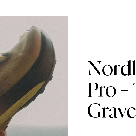
Asiakaspalvelumme sivuilta 
Nordl
Pro -
Grav