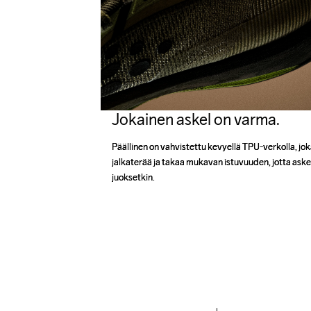
Jokainen askel on varma.
Päällinen on vahvistettu kevyellä TPU-verkolla, jok
Päällinen on vahvistettu kevyellä TPU-verkolla, jok
jalkaterää ja takaa mukavan istuvuuden, jotta aske
jalkaterää ja takaa mukavan istuvuuden, jotta aske
juoksetkin.
juoksetkin.