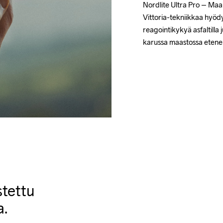
Nordlite Ultra Pro – Maan
Vittoria-tekniikkaa hyöd
reagointikykyä asfaltilla j
karussa maastossa etene
stettu
a.