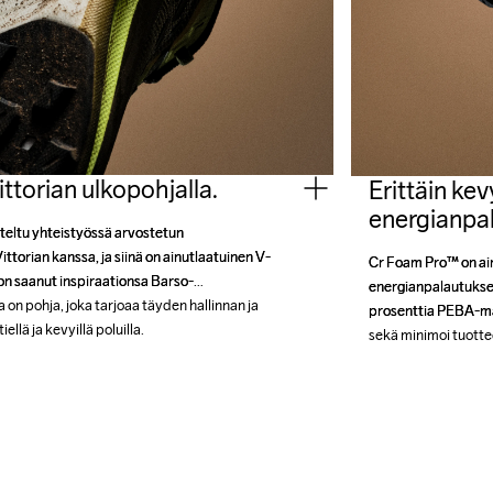
ttorian ulkopohjalla.
Erittäin ke
energianpal
teltu yhteistyössä arvostetun 
teltu yhteistyössä arvostetun 
torian kanssa, ja siinä on ainutlaatuinen V-
torian kanssa, ja siinä on ainutlaatuinen V-
Cr Foam Pro™ on ain
Cr Foam Pro™ on ain
on saanut inspiraationsa Barso-
on saanut inspiraationsa Barso-
energianpalautuksen
energianpalautuksen
n pohja, joka tarjoaa täyden hallinnan ja 
n pohja, joka tarjoaa täyden hallinnan ja 
prosenttia PEBA-mate
prosenttia PEBA-mate
lä ja kevyillä poluilla.
lä ja kevyillä poluilla.
sekä minimoi tuott
sekä minimoi tuott