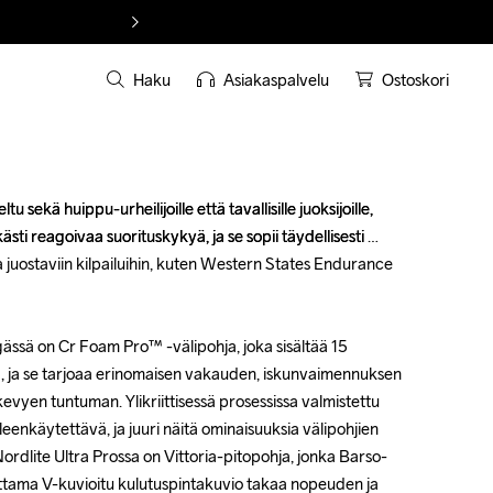
Haku
Asiakaspalvelu
Ostoskori
u sekä huippu-urheilijoille että tavallisille juoksijoille, 
u sekä huippu-urheilijoille että tavallisille juoksijoille, 
ästi reagoivaa suorituskykyä, ja se sopii täydellisesti 
ästi reagoivaa suorituskykyä, ja se sopii täydellisesti 
 juostaviin kilpailuihin, kuten Western States Endurance 
 juostaviin kilpailuihin, kuten Western States Endurance 
ssä on Cr Foam Pro™ -välipohja, joka sisältää 15 
ssä on Cr Foam Pro™ -välipohja, joka sisältää 15 
, ja se tarjoaa erinomaisen vakauden, iskunvaimennuksen 
, ja se tarjoaa erinomaisen vakauden, iskunvaimennuksen 
vyen tuntuman. Ylikriittisessä prosessissa valmistettu 
vyen tuntuman. Ylikriittisessä prosessissa valmistettu 
enkäytettävä, ja juuri näitä ominaisuuksia välipohjien 
enkäytettävä, ja juuri näitä ominaisuuksia välipohjien 
ordlite Ultra Prossa on Vittoria-pitopohja, jonka Barso-
ordlite Ultra Prossa on Vittoria-pitopohja, jonka Barso-
ama V-kuvioitu kulutuspintakuvio takaa nopeuden ja 
ama V-kuvioitu kulutuspintakuvio takaa nopeuden ja 