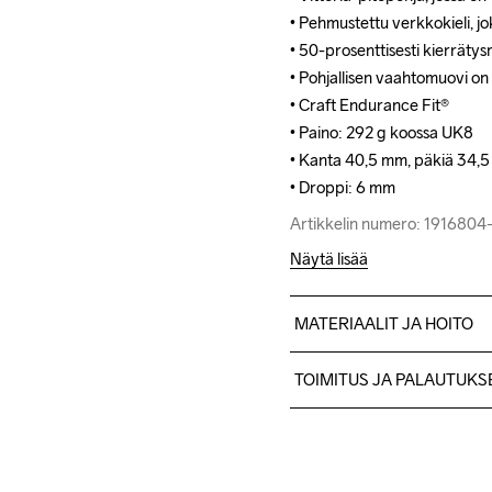
• Pehmustettu verkkokieli, joka 
• Pehmustettu verkkokieli, joka 
• 50-prosenttisesti kierrätys
• 50-prosenttisesti kierrätys
• Pohjallisen vaahtomuovi on 
• Pohjallisen vaahtomuovi on 
• Craft Endurance Fit® 

• Craft Endurance Fit® 

• Paino: 292 g koossa UK8

• Paino: 292 g koossa UK8

• Kanta 40,5 mm, päkiä 34,5 m
• Kanta 40,5 mm, päkiä 34,5 m
• Droppi: 6 mm
• Droppi: 6 mm
Artikkelin numero: 191680
Artikkelin numero: 191680
Näytä lisää
MATERIAALIT JA HOITO
Upper 36% Polyesteri, 30% K
TOIMITUS JA PALAUTUKS
100% Polyesteri, Lining 100%
polyesteri, 25%Polyesteri, I
Lähetämme tilaukset Postn
75% EVA Foam, 25% EVA Su
Ilmainen toimitus yli 50 euron
Tuotepalautukset aina maks