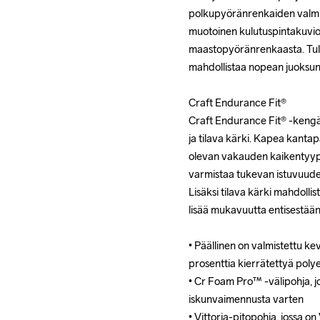
polkupyöränrenkaiden valmista
polkupyöränrenkaiden valmista
muotoinen kulutuspintakuvio,
muotoinen kulutuspintakuvio,
maastopyöränrenkaasta. Tulok
maastopyöränrenkaasta. Tulok
mahdollistaa nopean juoksun ma
mahdollistaa nopean juoksun ma
Craft Endurance Fit®

Craft Endurance Fit®

Craft Endurance Fit® -kengäs
Craft Endurance Fit® -kengäs
ja tilava kärki. Kapea kantap
ja tilava kärki. Kapea kantap
olevan vakauden kaikentyyppi
olevan vakauden kaikentyyppi
varmistaa tukevan istuvuuden j
varmistaa tukevan istuvuuden j
Lisäksi tilava kärki mahdollis
Lisäksi tilava kärki mahdollis
lisää mukavuutta entisestään.
lisää mukavuutta entisestään.
• Päällinen on valmistettu ke
• Päällinen on valmistettu ke
prosenttia kierrätettyä polye
prosenttia kierrätettyä polye
• Cr Foam Pro™ -välipohja, j
• Cr Foam Pro™ -välipohja, j
iskunvaimennusta varten

iskunvaimennusta varten

• Vittoria-pitopohja, jossa o
• Vittoria-pitopohja, jossa o