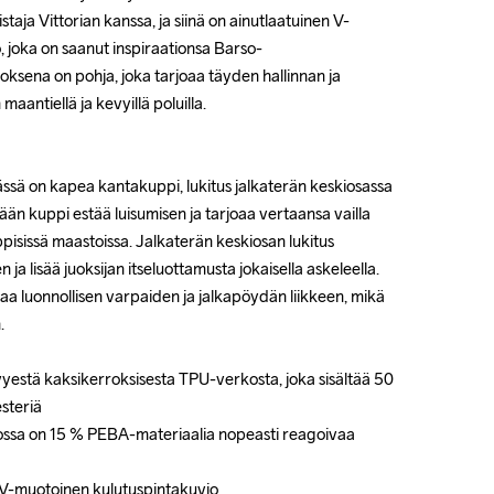
ja Vittorian kanssa, ja siinä on ainutlaatuinen V-
ja Vittorian kanssa, ja siinä on ainutlaatuinen V-
 joka on saanut inspiraationsa Barso-
 joka on saanut inspiraationsa Barso-
sena on pohja, joka tarjoaa täyden hallinnan ja 
sena on pohja, joka tarjoaa täyden hallinnan ja 
antiellä ja kevyillä poluilla.

antiellä ja kevyillä poluilla.

sä on kapea kantakuppi, lukitus jalkaterän keskiosassa 
sä on kapea kantakuppi, lukitus jalkaterän keskiosassa 
ään kuppi estää luisumisen ja tarjoaa vertaansa vailla 
ään kuppi estää luisumisen ja tarjoaa vertaansa vailla 
sissä maastoissa. Jalkaterän keskiosan lukitus 
sissä maastoissa. Jalkaterän keskiosan lukitus 
a lisää juoksijan itseluottamusta jokaisella askeleella. 
a lisää juoksijan itseluottamusta jokaisella askeleella. 
taa luonnollisen varpaiden ja jalkapöydän liikkeen, mikä 
taa luonnollisen varpaiden ja jalkapöydän liikkeen, mikä 




vyestä kaksikerroksisesta TPU-verkosta, joka sisältää 50 
vyestä kaksikerroksisesta TPU-verkosta, joka sisältää 50 
steriä

steriä

ossa on 15 % PEBA-materiaalia nopeasti reagoivaa 
ossa on 15 % PEBA-materiaalia nopeasti reagoivaa 
n V-muotoinen kulutuspintakuvio

n V-muotoinen kulutuspintakuvio
