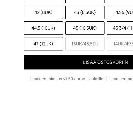
42 (8UK)
43 (8,5UK)
43,5 (9
44,5 (10UK)
45 (10,5UK)
45 3
/4 (1
47 (12UK)
13UK
/48,5EU
14UK
/49,
LISÄÄ OSTOSKORIIN
Ilmainen toimitus yli 50 euron tilauksille
Ilmainen pa