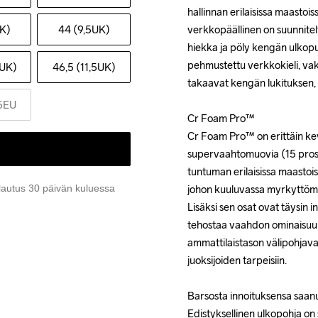
hallinnan erilaisissa maastois
hallinnan erilaisissa maastois
UK)
44 (9,5UK)
verkkopäällinen on suunnite
verkkopäällinen on suunnite
hiekka ja pöly kengän ulkopuo
hiekka ja pöly kengän ulkopuo
pehmustettu verkkokieli, vak
pehmustettu verkkokieli, vak
1UK)
46,5 (11,5UK)
takaavat kengän lukituksen,
takaavat kengän lukituksen,
5EU
Cr Foam Pro™

Cr Foam Pro™

Cr Foam Pro™ on erittäin kev
Cr Foam Pro™ on erittäin kev
supervaahtomuovia (15 prose
supervaahtomuovia (15 prose
tuntuman erilaisissa maastois
tuntuman erilaisissa maastois
lautus 30 päivän kuluessa
johon kuuluvassa myrkyttömäss
johon kuuluvassa myrkyttömäss
Lisäksi sen osat ovat täysin 
Lisäksi sen osat ovat täysin 
tehostaa vaahdon ominaisuuk
tehostaa vaahdon ominaisuuk
ammattilaistason välipohjava
ammattilaistason välipohjava
juoksijoiden tarpeisiin.

juoksijoiden tarpeisiin.

Barsosta innoituksensa saanut
Barsosta innoituksensa saanut
Edistyksellinen ulkopohja on 
Edistyksellinen ulkopohja on 