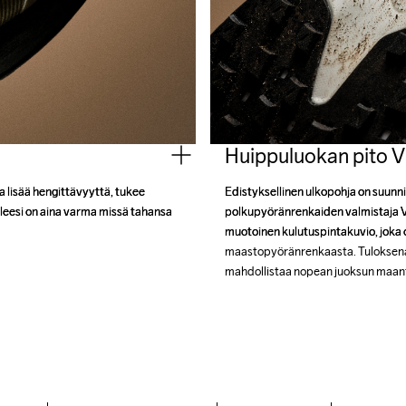
Huippuluokan pito Vi
a lisää hengittävyyttä, tukee 
a lisää hengittävyyttä, tukee 
Edistyksellinen ulkopohja on suunni
Edistyksellinen ulkopohja on suunni
leesi on aina varma missä tahansa 
leesi on aina varma missä tahansa 
polkupyöränrenkaiden valmistaja Vit
polkupyöränrenkaiden valmistaja Vit
muotoinen kulutuspintakuvio, joka 
muotoinen kulutuspintakuvio, joka 
maastopyöränrenkaasta. Tuloksena o
maastopyöränrenkaasta. Tuloksena o
mahdollistaa nopean juoksun maantiel
mahdollistaa nopean juoksun maantiel