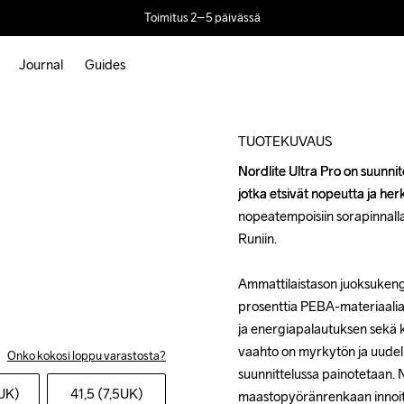
Toimitus 2–5 päivässä
Journal
Guides
TUOTEKUVAUS
Nordlite Ultra Pro on suunnitelt
Nordlite Ultra Pro on suunnitelt
jotka etsivät nopeutta ja herk
jotka etsivät nopeutta ja herk
nopeatempoisiin sorapinnalla
nopeatempoisiin sorapinnalla
Runiin.

Runiin.

Ammattilaistason juoksukengä
Ammattilaistason juoksukengä
prosenttia PEBA-materiaalia
prosenttia PEBA-materiaalia
ja energiapalautuksen sekä ke
ja energiapalautuksen sekä ke
vaahto on myrkytön ja uudelle
vaahto on myrkytön ja uudelle
Onko kokosi loppu varastosta?
suunnittelussa painotetaan. N
suunnittelussa painotetaan. N
7UK)
41,5 (7,5UK)
maastopyöränrenkaan innoitt
maastopyöränrenkaan innoitt