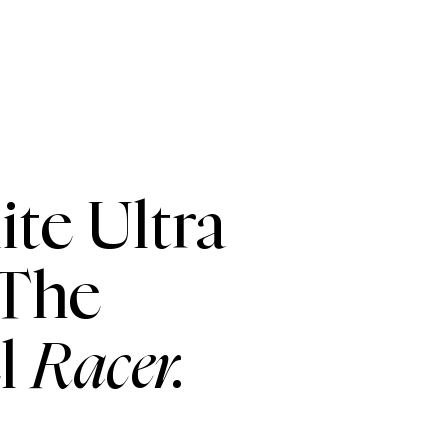
löydät nopeasti vastaukset kysymyksiisi.
ite Ultra
 The
el
Racer.