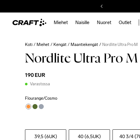
Miehet
Naisille
Nuoret
Outlet
Koti
Miehet
Kengät
Maantiekengät
Nordlite Ultra Pro M
Nordlite Ultra Pro M
190 EUR
Varastossa
Flourange/Cosmo
39,5 (6UK)
40 (6,5UK)
40 3
/4 (