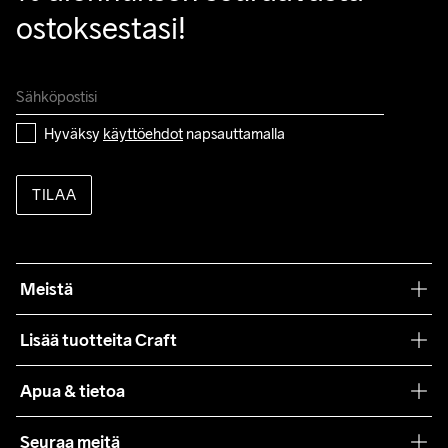
ostoksestasi!
Hyväksy 
käyttöehdot
 napsauttamalla
TILAA
Meistä
Filosofiamme
Lisää tuotteita Craft
Teamwear
Apua & tietoa
Yhteistyöt
Craft Care Guide
Seuraa meitä