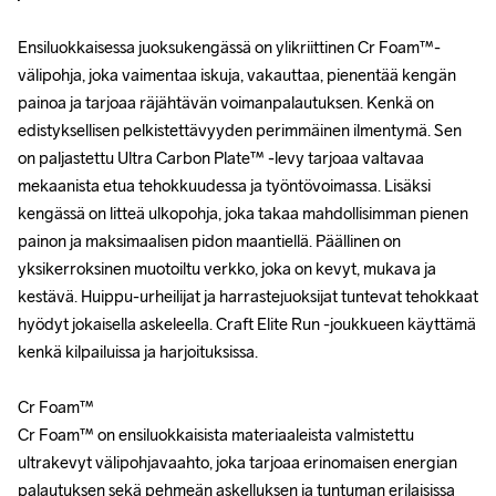
Ensiluokkaisessa juoksukengässä on ylikriittinen Cr Foam™-
Ensiluokkaisessa juoksukengässä on ylikriittinen Cr Foam™-
välipohja, joka vaimentaa iskuja, vakauttaa, pienentää kengän 
välipohja, joka vaimentaa iskuja, vakauttaa, pienentää kengän 
painoa ja tarjoaa räjähtävän voimanpalautuksen. Kenkä on 
painoa ja tarjoaa räjähtävän voimanpalautuksen. Kenkä on 
edistyksellisen pelkistettävyyden perimmäinen ilmentymä. Sen 
edistyksellisen pelkistettävyyden perimmäinen ilmentymä. Sen 
on paljastettu Ultra Carbon Plate™ -levy tarjoaa valtavaa 
on paljastettu Ultra Carbon Plate™ -levy tarjoaa valtavaa 
mekaanista etua tehokkuudessa ja työntövoimassa. Lisäksi 
mekaanista etua tehokkuudessa ja työntövoimassa. Lisäksi 
kengässä on litteä ulkopohja, joka takaa mahdollisimman pienen 
kengässä on litteä ulkopohja, joka takaa mahdollisimman pienen 
painon ja maksimaalisen pidon maantiellä. Päällinen on 
painon ja maksimaalisen pidon maantiellä. Päällinen on 
yksikerroksinen muotoiltu verkko, joka on kevyt, mukava ja 
yksikerroksinen muotoiltu verkko, joka on kevyt, mukava ja 
kestävä. Huippu-urheilijat ja harrastejuoksijat tuntevat tehokkaat 
kestävä. Huippu-urheilijat ja harrastejuoksijat tuntevat tehokkaat 
hyödyt jokaisella askeleella. Craft Elite Run -joukkueen käyttämä 
hyödyt jokaisella askeleella. Craft Elite Run -joukkueen käyttämä 
kenkä kilpailuissa ja harjoituksissa.

kenkä kilpailuissa ja harjoituksissa.

Cr Foam™

Cr Foam™

Cr Foam™ on ensiluokkaisista materiaaleista valmistettu 
Cr Foam™ on ensiluokkaisista materiaaleista valmistettu 
ultrakevyt välipohjavaahto, joka tarjoaa erinomaisen energian 
ultrakevyt välipohjavaahto, joka tarjoaa erinomaisen energian 
palautuksen sekä pehmeän askelluksen ja tuntuman erilaisissa 
palautuksen sekä pehmeän askelluksen ja tuntuman erilaisissa 