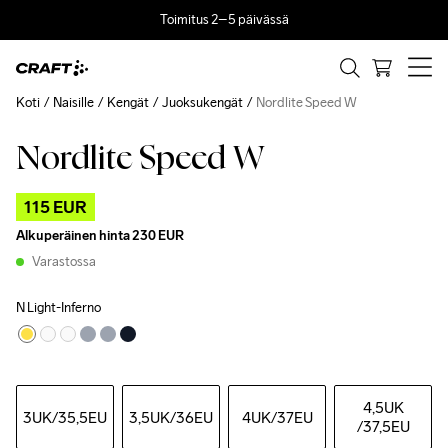
Toimitus 2–5 päivässä
Koti
Naisille
Kengät
Juoksukengät
Nordlite Speed W
Nordlite Speed W
Outlet
115 EUR
Alkuperäinen hinta
230 EUR
Varastossa
N Light-Inferno
4,5UK
3UK
/35,5EU
3,5UK
/36EU
4UK
/37EU
/37,5EU