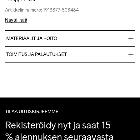
Artikkelin numero: 1913377-503484
Artikkelin numero: 1913377-503484
Näytä lisää
MATERIAALIT JA HOITO
Upper 100% Thermoplastic urethanes, Midsole 100% EVA 
TOIMITUS JA PALAUTUKSET
Supercritical Foam, Midsole insert 100% Carbon Fiber, Outsole 
100% Rubber
Lähetämme tilaukset Postnord Mypack -pakettina.
Ilmainen toimitus yli 50 euron tilauksille.
Tuotepalautukset aina maksuttomia.
Asiakaspalvelumme sivuilta löydät nopeasti vastaukset 
kysymyksiisi.
TILAA UUTISKIRJEEMME
Rekisteröidy nyt ja saat 15 
% alennuksen seuraavasta 