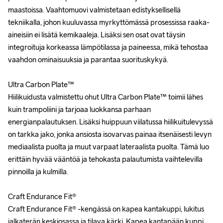
maastoissa. Vaahtomuovi valmistetaan edistyksellisellä 
maastoissa. Vaahtomuovi valmistetaan edistyksellisellä 
tekniikalla, johon kuuluvassa myrkyttömässä prosessissa raaka-
tekniikalla, johon kuuluvassa myrkyttömässä prosessissa raaka-
aineisiin ei lisätä kemikaaleja. Lisäksi sen osat ovat täysin 
aineisiin ei lisätä kemikaaleja. Lisäksi sen osat ovat täysin 
integroituja korkeassa lämpötilassa ja paineessa, mikä tehostaa 
integroituja korkeassa lämpötilassa ja paineessa, mikä tehostaa 
vaahdon ominaisuuksia ja parantaa suorituskykyä. 

vaahdon ominaisuuksia ja parantaa suorituskykyä. 

Ultra Carbon Plate™

Ultra Carbon Plate™

Hiilikuidusta valmistettu ohut Ultra Carbon Plate™ toimii lähes 
Hiilikuidusta valmistettu ohut Ultra Carbon Plate™ toimii lähes 
kuin trampoliini ja tarjoaa luokkansa parhaan 
kuin trampoliini ja tarjoaa luokkansa parhaan 
energianpalautuksen. Lisäksi huippuun viilatussa hiilikuitulevyssä 
energianpalautuksen. Lisäksi huippuun viilatussa hiilikuitulevyssä 
on tarkka jako, jonka ansiosta isovarvas painaa itsenäisesti levyn 
on tarkka jako, jonka ansiosta isovarvas painaa itsenäisesti levyn 
mediaalista puolta ja muut varpaat lateraalista puolta. Tämä luo 
mediaalista puolta ja muut varpaat lateraalista puolta. Tämä luo 
erittäin hyvää vääntöä ja tehokasta palautumista vaihtelevilla 
erittäin hyvää vääntöä ja tehokasta palautumista vaihtelevilla 
pinnoilla ja kulmilla.

pinnoilla ja kulmilla.

Craft Endurance Fit®

Craft Endurance Fit®

Craft Endurance Fit® -kengässä on kapea kantakuppi, lukitus 
Craft Endurance Fit® -kengässä on kapea kantakuppi, lukitus 
jalkaterän keskiosassa ja tilava kärki. Kapea kantapään kuppi 
jalkaterän keskiosassa ja tilava kärki. Kapea kantapään kuppi 