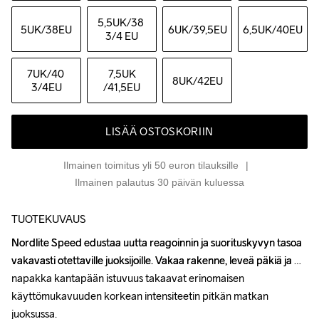
5,5UK
/38 
5UK
/38EU
6UK
/39,5EU
6,5UK
/40EU
3/4 EU
7UK
/40 
7,5UK
8UK
/42EU
3/4EU
/41,5EU
LISÄÄ OSTOSKORIIN
Ilmainen toimitus yli 50 euron tilauksille
Ilmainen palautus 30 päivän kuluessa
TUOTEKUVAUS
Nordlite Speed edustaa uutta reagoinnin ja suorituskyvyn tasoa 
Nordlite Speed edustaa uutta reagoinnin ja suorituskyvyn tasoa 
vakavasti otettaville juoksijoille. Vakaa rakenne, leveä päkiä ja 
vakavasti otettaville juoksijoille. Vakaa rakenne, leveä päkiä ja 
napakka kantapään istuvuus takaavat erinomaisen 
napakka kantapään istuvuus takaavat erinomaisen 
käyttömukavuuden korkean intensiteetin pitkän matkan 
käyttömukavuuden korkean intensiteetin pitkän matkan 
juoksussa.

juoksussa.
