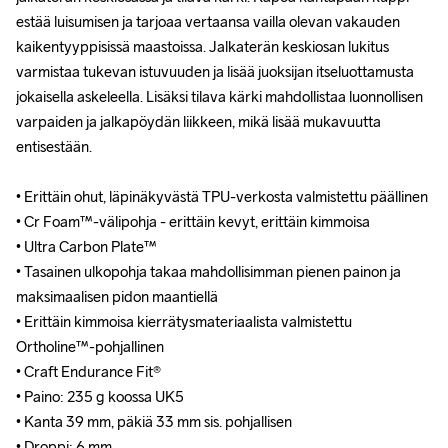
estää luisumisen ja tarjoaa vertaansa vailla olevan vakauden 
estää luisumisen ja tarjoaa vertaansa vailla olevan vakauden 
kaikentyyppisissä maastoissa. Jalkaterän keskiosan lukitus 
kaikentyyppisissä maastoissa. Jalkaterän keskiosan lukitus 
varmistaa tukevan istuvuuden ja lisää juoksijan itseluottamusta 
varmistaa tukevan istuvuuden ja lisää juoksijan itseluottamusta 
jokaisella askeleella. Lisäksi tilava kärki mahdollistaa luonnollisen 
jokaisella askeleella. Lisäksi tilava kärki mahdollistaa luonnollisen 
varpaiden ja jalkapöydän liikkeen, mikä lisää mukavuutta 
varpaiden ja jalkapöydän liikkeen, mikä lisää mukavuutta 
entisestään.

entisestään.

• Erittäin ohut, läpinäkyvästä TPU-verkosta valmistettu päällinen

• Erittäin ohut, läpinäkyvästä TPU-verkosta valmistettu päällinen

• Cr Foam™-välipohja - erittäin kevyt, erittäin kimmoisa

• Cr Foam™-välipohja - erittäin kevyt, erittäin kimmoisa

• Ultra Carbon Plate™

• Ultra Carbon Plate™

• Tasainen ulkopohja takaa mahdollisimman pienen painon ja 
• Tasainen ulkopohja takaa mahdollisimman pienen painon ja 
maksimaalisen pidon maantiellä

maksimaalisen pidon maantiellä

• Erittäin kimmoisa kierrätysmateriaalista valmistettu 
• Erittäin kimmoisa kierrätysmateriaalista valmistettu 
Ortholine™-pohjallinen

Ortholine™-pohjallinen

• Craft Endurance Fit® 

• Craft Endurance Fit® 

• Paino: 235 g koossa UK5

• Paino: 235 g koossa UK5

• Kanta 39 mm, päkiä 33 mm sis. pohjallisen

• Kanta 39 mm, päkiä 33 mm sis. pohjallisen

• Droppi: 6 mm
• Droppi: 6 mm