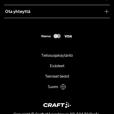
Lehdistö
Käyttöehdot
Ota yhteyttä
Asiakaspalvelu
customercare@craftsportswear.com
FAQ
+46 (0) 33 722 32 10
Accessibility statement
Peruuta ostoksesi
Tietosuojakäytäntö
Evästeet
Tekniset tiedot
Suomi