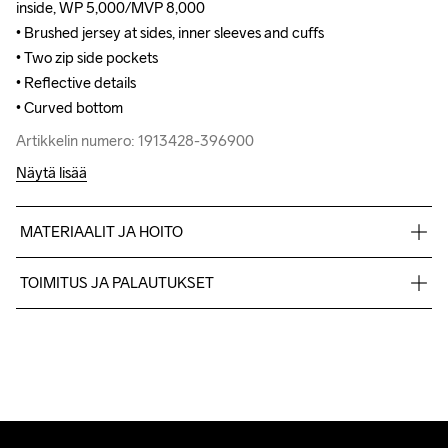
inside, WP 5,000/MVP 8,000

inside, WP 5,000/MVP 8,000

• Brushed jersey at sides, inner sleeves and cuffs

• Brushed jersey at sides, inner sleeves and cuffs

• Two zip side pockets 

• Two zip side pockets 

• Reflective details 

• Reflective details 

• Curved bottom
• Curved bottom
Artikkelin numero: 1913428-396900
Artikkelin numero: 1913428-396900
Näytä lisää
MATERIAALIT JA HOITO
Body: Face 100% Polyester-recycled Mid 100% Polyuretane 
TOIMITUS JA PALAUTUKSET
Back 100% Polyester Side Panels: 100% Polyester
Lähetämme tilaukset Postnord Mypack -pakettina.
Ilmainen toimitus yli 50 euron tilauksille.
Tuotepalautukset aina maksuttomia.
Konepesu 40 
Asiakaspalvelumme sivuilta löydät nopeasti vastaukset 
°C.
kysymyksiisi.