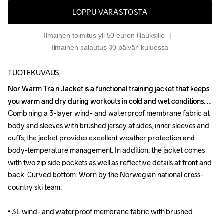
LOPPU VARASTOSTA
Ilmainen toimitus yli 50 euron tilauksille
Ilmainen palautus 30 päivän kuluessa
TUOTEKUVAUS
Nor Warm Train Jacket is a functional training jacket that keeps 
Nor Warm Train Jacket is a functional training jacket that keeps 
you warm and dry during workouts in cold and wet conditions. 
you warm and dry during workouts in cold and wet conditions. 
Combining a 3-layer wind- and waterproof membrane fabric at 
Combining a 3-layer wind- and waterproof membrane fabric at 
body and sleeves with brushed jersey at sides, inner sleeves and 
body and sleeves with brushed jersey at sides, inner sleeves and 
cuffs, the jacket provides excellent weather protection and 
cuffs, the jacket provides excellent weather protection and 
body-temperature management. In addition, the jacket comes 
body-temperature management. In addition, the jacket comes 
with two zip side pockets as well as reflective details at front and 
with two zip side pockets as well as reflective details at front and 
back. Curved bottom. Worn by the Norwegian national cross-
back. Curved bottom. Worn by the Norwegian national cross-
country ski team.

country ski team.

• 3L wind- and waterproof membrane fabric with brushed 
• 3L wind- and waterproof membrane fabric with brushed 