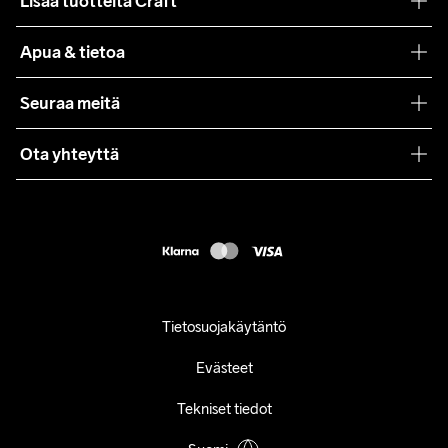
Lisää tuotteita Craft
Teamwear
Apua & tietoa
Yhteistyöt
Craft Care Guide
Seuraa meitä
Lehdistö
Käyttöehdot
Ota yhteyttä
Asiakaspalvelu
customercare@craftsportswear.com
FAQ
+46 (0) 33 722 32 10
Accessibility statement
Peruuta ostoksesi
Tietosuojakäytäntö
Evästeet
Tekniset tiedot