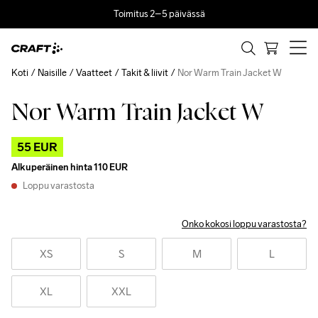
Toimitus 2–5 päivässä
Koti
Naisille
Vaatteet
Takit & liivit
Nor Warm Train Jacket W
Nor Warm Train Jacket W
Outlet
55 EUR
Alkuperäinen hinta
110 EUR
Loppu varastosta
Onko kokosi loppu varastosta?
XS
S
M
L
XL
XXL