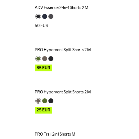
ADV Essence 2-In-1 Shorts 2 M
50
EUR
PRO Hypervent Split Shorts 2 M
Outlet
35
EUR
PRO Hypervent Split Shorts 2 M
Outlet
25
EUR
PRO Trail 2in1 Shorts M
Outlet