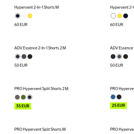
Hypervent 2-In-1 Shorts M
Hypervent 2-I
New
New
60
EUR
60
EUR
ADV Essence 2-In-1 Shorts 2 M
ADV Essence 2
50
EUR
50
EUR
PRO Hypervent Split Shorts 2 M
PRO Hypervent
Outlet
Outlet
25
EUR
35
EUR
PRO Hypervent Split Shorts M
PRO Hypervent
Outlet
Outlet