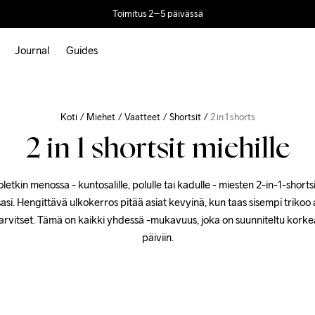
Toimitus 2–5 päivässä
Journal
Guides
Koti
Miehet
Vaatteet
Shortsit
2 in 1 shorts
2 in 1 shortsit miehille
etkin menossa - kuntosalille, polulle tai kadulle - miesten 2-in-1-shortsi
si. Hengittävä ulkokerros pitää asiat kevyinä, kun taas sisempi trikoo a
 tarvitset. Tämä on kaikki yhdessä -mukavuus, joka on suunniteltu korke