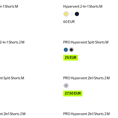
n-1 Shorts M
Hypervent 2-In-1 Shorts M
New
60
EUR
-In-1 Shorts 2 M
PRO Hypervent Split Shorts M
Outlet
25
EUR
 Split Shorts M
PRO Hypervent 2In1 Shorts 2 M
Outlet
27.50
EUR
 2In1 Shorts 2 M
PRO Hypervent 2In1 Shorts 2 M
Outlet