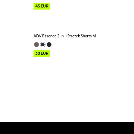
45
EUR
M
ADV Essence 2-in-1 Stretch Shorts M
Outlet
30
EUR