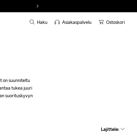
Haku
Asiakaspalvelu
Ostoskori
t on suunniteltu 
ntaa tukea juuri 
an suorituskyvyn 
Lajittele
: