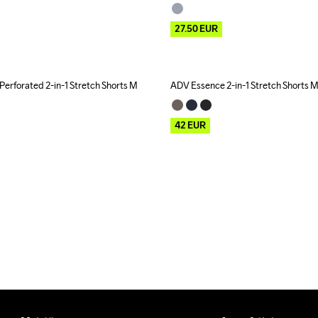
27.50
EUR
erforated 2-in-1 Stretch Shorts M
ADV Essence 2-in-1 Stretch Shorts 
Outlet
42
EUR