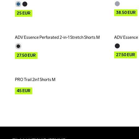
38.50
EUR
25
EUR
ADV Essence Perforated 2-in-1 Stretch Shorts M
ADV Essence P
Outlet
Outlet
27.50
EUR
27.50
EUR
PRO Trail 2in1 Shorts M
Outlet
45
EUR