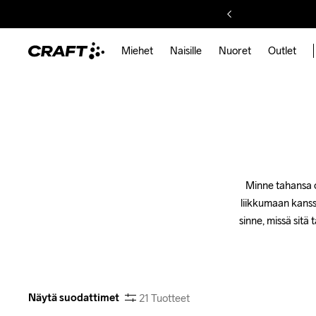
Miehet
Naisille
Nuoret
Outlet
Minne tahansa ol
liikkumaan kanssa
sinne, missä sitä
Näytä suodattimet
21
Tuotteet