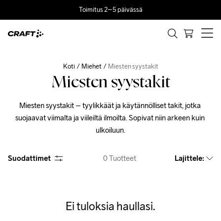
Toimitus 2–5 päivässä
Koti
Miehet
Miesten syystakit
Miesten syystakit
Miesten syystakit – tyylikkäät ja käytännölliset takit, jotka 
suojaavat viimalta ja viileiltä ilmoilta. Sopivat niin arkeen kuin 
ulkoiluun.
Suodattimet
0
Tuotteet
Lajittele
:
Ei tuloksia haullasi.