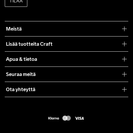
TILAA
Meistä
Filosofiamme
Lisää tuotteita Craft
Teamwear
Apua & tietoa
Yhteistyöt
Craft Care Guide
Seuraa meitä
Lehdistö
Käyttöehdot
Ota yhteyttä
Asiakaspalvelu
customercare@craftsportswear.com
FAQ
+46 (0) 33 722 32 10
Accessibility statement
Peruuta ostoksesi