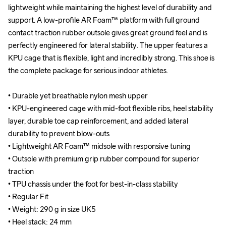
lightweight while maintaining the highest level of durability and 
lightweight while maintaining the highest level of durability and 
support. A low-profile AR Foam™ platform with full ground 
support. A low-profile AR Foam™ platform with full ground 
contact traction rubber outsole gives great ground feel and is 
contact traction rubber outsole gives great ground feel and is 
perfectly engineered for lateral stability. The upper features a 
perfectly engineered for lateral stability. The upper features a 
KPU cage that is flexible, light and incredibly strong. This shoe is 
KPU cage that is flexible, light and incredibly strong. This shoe is 
the complete package for serious indoor athletes.

the complete package for serious indoor athletes.

• Durable yet breathable nylon mesh upper

• Durable yet breathable nylon mesh upper

• KPU-engineered cage with mid-foot flexible ribs, heel stability 
• KPU-engineered cage with mid-foot flexible ribs, heel stability 
layer, durable toe cap reinforcement, and added lateral 
layer, durable toe cap reinforcement, and added lateral 
durability to prevent blow-outs

durability to prevent blow-outs

• Lightweight AR Foam™ midsole with responsive tuning

• Lightweight AR Foam™ midsole with responsive tuning

• Outsole with premium grip rubber compound for superior 
• Outsole with premium grip rubber compound for superior 
traction

traction

• TPU chassis under the foot for best-in-class stability

• TPU chassis under the foot for best-in-class stability

• Regular Fit

• Regular Fit

• Weight: 290 g in size UK5

• Weight: 290 g in size UK5

• Heel stack: 24 mm

• Heel stack: 24 mm
