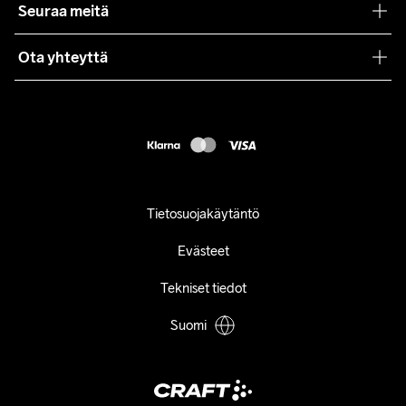
Seuraa meitä
Lehdistö
Käyttöehdot
Ota yhteyttä
Asiakaspalvelu
customercare@craftsportswear.com
FAQ
+46 (0) 33 722 32 10
Accessibility statement
Peruuta ostoksesi
Tietosuojakäytäntö
Evästeet
Tekniset tiedot
Suomi