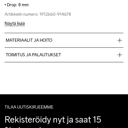
• Drop: 8 mm
• Drop: 8 mm
Artikkelin numero: 1912660-914678
Artikkelin numero: 1912660-914678
Näytä lisää
MATERIAALIT JA HOITO
TOIMITUS JA PALAUTUKSET
Lähetämme tilaukset Postnord Mypack -pakettina.
Konepesu 40 
Ilmainen toimitus yli 50 euron tilauksille.
°C.
Tuotepalautukset aina maksuttomia.
Asiakaspalvelumme sivuilta löydät nopeasti vastaukset 
kysymyksiisi.
TILAA UUTISKIRJEEMME
Rekisteröidy nyt ja saat 15 