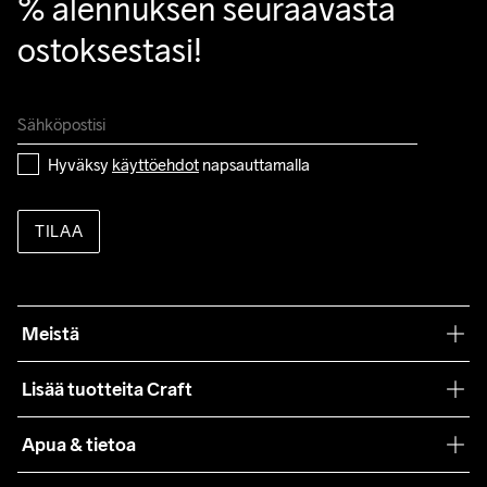
% alennuksen seuraavasta 
ostoksestasi!
Hyväksy 
käyttöehdot
 napsauttamalla
TILAA
Meistä
Filosofiamme
Lisää tuotteita Craft
Teamwear
Apua & tietoa
Yhteistyöt
Craft Care Guide