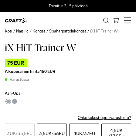
Toimitus 2–5 päivässä
Koti
Naisille
Kengät
Sisäharjoittelukengät
iX HiT Trainer W
iX HiT Trainer W
Outlet
75 EUR
Alkuperäinen hinta
150 EUR
Varastossa
Ash-Opal
Onko kokosi loppu varastosta?
4,5UK
3UK
/35,5EU
3,5UK
/36EU
4UK
/37EU