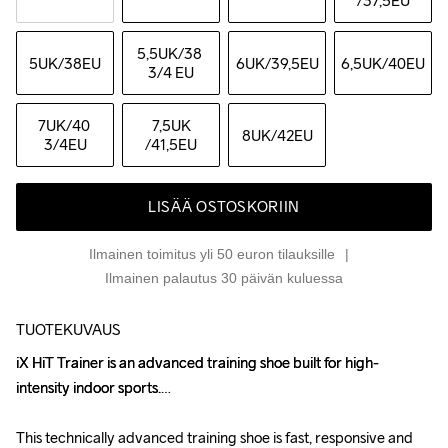
/37,5EU
5,5UK
/38 
5UK
/38EU
6UK
/39,5EU
6,5UK
/40EU
3/4 EU
7UK
/40 
7,5UK
8UK
/42EU
3/4EU
/41,5EU
LISÄÄ OSTOSKORIIN
Ilmainen toimitus yli 50 euron tilauksille
Ilmainen palautus 30 päivän kuluessa
TUOTEKUVAUS
iX HiT Trainer is an advanced training shoe built for high-
iX HiT Trainer is an advanced training shoe built for high-
intensity indoor sports.

intensity indoor sports.

This technically advanced training shoe is fast, responsive and 
This technically advanced training shoe is fast, responsive and 