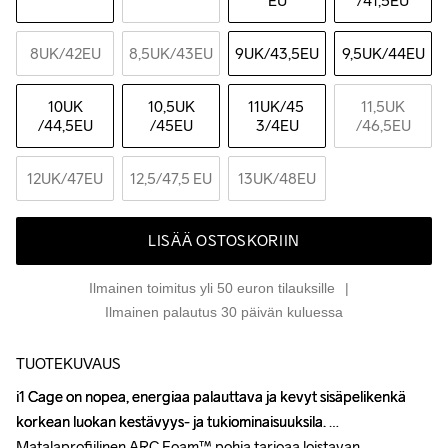
EU
/41,5EU
8UK
/42EU
8,5UK
/43EU
9UK
/43,5EU
9,5UK
/44EU
10UK
10,5UK
11UK
/45 
11,5UK
/44,5EU
/45EU
3/4EU
/46,5EU
12UK
/47EU
12,5
/47,5 EU
13UK
/48EU
LISÄÄ OSTOSKORIIN
Ilmainen toimitus yli 50 euron tilauksille
Ilmainen palautus 30 päivän kuluessa
TUOTEKUVAUS
i1 Cage on nopea, energiaa palauttava ja kevyt sisäpelikenkä 
i1 Cage on nopea, energiaa palauttava ja kevyt sisäpelikenkä 
korkean luokan kestävyys- ja tukiominaisuuksila. 
korkean luokan kestävyys- ja tukiominaisuuksila. 
Matalaprofiilinen ARC Foam™ pohja tarjoaa loistavan 
Matalaprofiilinen ARC Foam™ pohja tarjoaa loistavan 