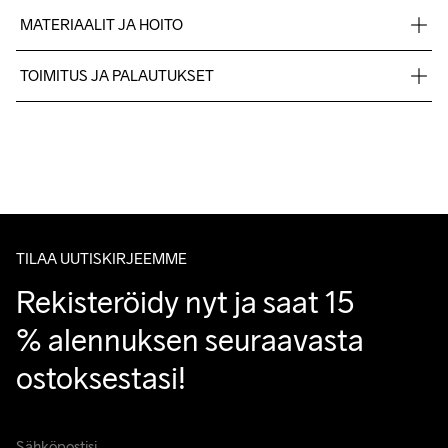
MATERIAALIT JA HOITO
Verkkopäällinen: 70% nylon, 30% polyesteri + KPU. Sisä- ja 
TOIMITUS JA PALAUTUKSET
välipohja: 100% EVA. Ulkopohja: 100% kumi
Lähetämme tilaukset Postnord Mypack -pakettina.
Ilmainen toimitus yli 50 euron tilauksille.
Tuotepalautukset aina maksuttomia.
Asiakaspalvelumme sivuilta löydät nopeasti vastaukset 
kysymyksiisi.
TILAA UUTISKIRJEEMME
Rekisteröidy nyt ja saat 15 
% alennuksen seuraavasta 
ostoksestasi!