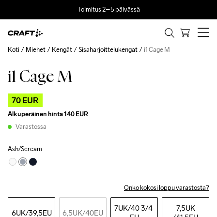
Toimitus 2–5 päivässä
Koti
Miehet
Kengät
Sisaharjoittelukengat
i1 Cage M
i1 Cage M
Outlet
70 EUR
Alkuperäinen hinta
140 EUR
Varastossa
Ash/Scream
Onko kokosi loppu varastosta?
7UK
/40 3/4 
7,5UK
6UK
/39,5EU
6,5UK
/40EU