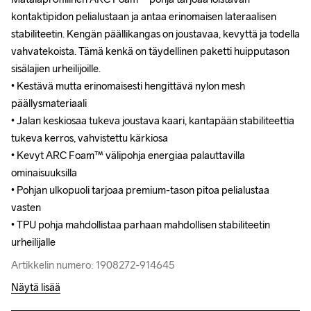
kontaktipidon pelialustaan ja antaa erinomaisen lateraalisen 
kontaktipidon pelialustaan ja antaa erinomaisen lateraalisen 
stabiliteetin. Kengän päällikangas on joustavaa, kevyttä ja todella 
stabiliteetin. Kengän päällikangas on joustavaa, kevyttä ja todella 
vahvatekoista. Tämä kenkä on täydellinen paketti huipputason 
vahvatekoista. Tämä kenkä on täydellinen paketti huipputason 
sisälajien urheilijoille.

sisälajien urheilijoille.

• Kestävä mutta erinomaisesti hengittävä nylon mesh 
• Kestävä mutta erinomaisesti hengittävä nylon mesh 
päällysmateriaali

päällysmateriaali

• Jalan keskiosaa tukeva joustava kaari, kantapään stabiliteettia 
• Jalan keskiosaa tukeva joustava kaari, kantapään stabiliteettia 
tukeva kerros, vahvistettu kärkiosa

tukeva kerros, vahvistettu kärkiosa

• Kevyt ARC Foam™ välipohja energiaa palauttavilla 
• Kevyt ARC Foam™ välipohja energiaa palauttavilla 
ominaisuuksilla

ominaisuuksilla

• Pohjan ulkopuoli tarjoaa premium-tason pitoa pelialustaa 
• Pohjan ulkopuoli tarjoaa premium-tason pitoa pelialustaa 
vasten

vasten

• TPU pohja mahdollistaa parhaan mahdollisen stabiliteetin 
• TPU pohja mahdollistaa parhaan mahdollisen stabiliteetin 
urheilijalle
urheilijalle
Artikkelin numero: 1908272-914645
Artikkelin numero: 1908272-914645
Näytä lisää