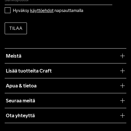
Hyväksy 
käyttöehdot
 napsauttamalla
TILAA
Meistä
Filosofiamme
Lisää tuotteita Craft
Teamwear
Apua & tietoa
Yhteistyöt
Craft Care Guide
Seuraa meitä
Lehdistö
Käyttöehdot
Ota yhteyttä
Asiakaspalvelu
customercare@craftsportswear.com
FAQ