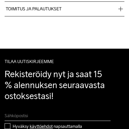
Corps : 90% polyester recyclé, 10% élasthanne. Haut du corps : 
TOIMITUS JA PALAUTUKSET
70% polyamide recyclé, 30% élasthanne.
Lähetämme tilaukset Postnord Mypack -pakettina.
Ilmainen toimitus yli 50 euron tilauksille.
Tuotepalautukset aina maksuttomia.
Asiakaspalvelumme sivuilta löydät nopeasti vastaukset 
kysymyksiisi.
TILAA UUTISKIRJEEMME
Rekisteröidy nyt ja saat 15 
% alennuksen seuraavasta 
ostoksestasi!
Hyväksy 
käyttöehdot
 napsauttamalla