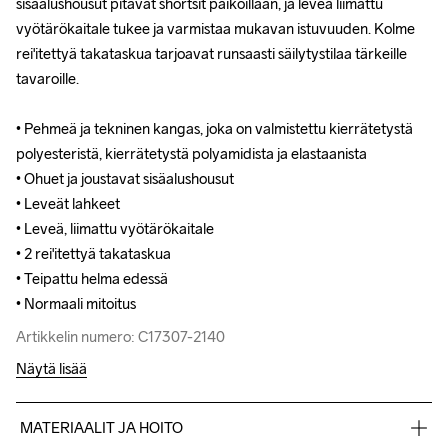
sisäalushousut pitävät shortsit paikoillaan, ja leveä liimattu 
sisäalushousut pitävät shortsit paikoillaan, ja leveä liimattu 
vyötärökaitale tukee ja varmistaa mukavan istuvuuden. Kolme 
vyötärökaitale tukee ja varmistaa mukavan istuvuuden. Kolme 
rei'itettyä takataskua tarjoavat runsaasti säilytystilaa tärkeille 
rei'itettyä takataskua tarjoavat runsaasti säilytystilaa tärkeille 
tavaroille.

tavaroille.

• Pehmeä ja tekninen kangas, joka on valmistettu kierrätetystä 
• Pehmeä ja tekninen kangas, joka on valmistettu kierrätetystä 
polyesteristä, kierrätetystä polyamidista ja elastaanista

polyesteristä, kierrätetystä polyamidista ja elastaanista

• Ohuet ja joustavat sisäalushousut

• Ohuet ja joustavat sisäalushousut

• Leveät lahkeet

• Leveät lahkeet

• Leveä, liimattu vyötärökaitale 

• Leveä, liimattu vyötärökaitale 

• 2 rei'itettyä takataskua 

• 2 rei'itettyä takataskua 

• Teipattu helma edessä

• Teipattu helma edessä

• Normaali mitoitus
• Normaali mitoitus
Artikkelin numero: C17307-2140
Artikkelin numero: C17307-2140
Näytä lisää
MATERIAALIT JA HOITO