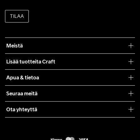
TILAA
Meistä
Filosofiamme
Lisää tuotteita Craft
Teamwear
Apua & tietoa
Yhteistyöt
Craft Care Guide
Seuraa meitä
Lehdistö
Käyttöehdot
Ota yhteyttä
Asiakaspalvelu
customercare@craftsportswear.com
FAQ
+46 (0) 33 722 32 10
Accessibility statement