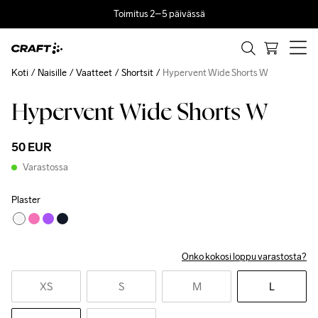
Toimitus 2–5 päivässä
Koti
Naisille
Vaatteet
Shortsit
Hypervent Wide Shorts W
Hypervent Wide Shorts W
50 EUR
Varastossa
Plaster
Onko kokosi loppu varastosta?
XS
S
M
L