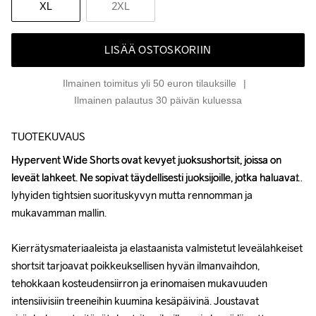
XL
2XL
LISÄÄ OSTOSKORIIN
Ilmainen toimitus yli 50 euron tilauksille
Ilmainen palautus 30 päivän kuluessa
TUOTEKUVAUS
Hypervent Wide Shorts ovat kevyet juoksushortsit, joissa on 
Hypervent Wide Shorts ovat kevyet juoksushortsit, joissa on 
leveät lahkeet. Ne sopivat täydellisesti juoksijoille, jotka haluavat 
leveät lahkeet. Ne sopivat täydellisesti juoksijoille, jotka haluavat 
lyhyiden tightsien suorituskyvyn mutta rennomman ja 
lyhyiden tightsien suorituskyvyn mutta rennomman ja 
mukavamman mallin.

mukavamman mallin.

Kierrätysmateriaaleista ja elastaanista valmistetut leveälahkeiset 
Kierrätysmateriaaleista ja elastaanista valmistetut leveälahkeiset 
shortsit tarjoavat poikkeuksellisen hyvän ilmanvaihdon, 
shortsit tarjoavat poikkeuksellisen hyvän ilmanvaihdon, 
tehokkaan kosteudensiirron ja erinomaisen mukavuuden 
tehokkaan kosteudensiirron ja erinomaisen mukavuuden 
intensiivisiin treeneihin kuumina kesäpäivinä. Joustavat 
intensiivisiin treeneihin kuumina kesäpäivinä. Joustavat 