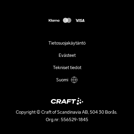
customercare@craftsportswear.com
FAQ
+46 (0) 33 722 32 10
Accessibility statement
Peruuta ostoksesi
Tietosuojakäytäntö
Evästeet
Tekniset tiedot
Suomi
Copyright © Craft of Scandinavia AB, 504 30 Borås. 

Org.nr: 556529-1845