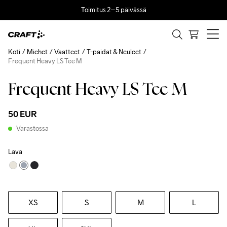
Toimitus 2–5 päivässä
Koti
Miehet
Vaatteet
T-paidat & Neuleet
Frequent Heavy LS Tee M
Frequent Heavy LS Tee M
50 EUR
Varastossa
Lava
XS
S
M
L