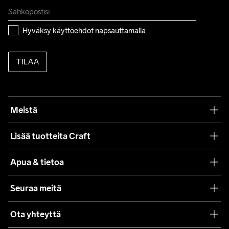
Hyväksy 
käyttöehdot
 napsauttamalla
TILAA
Meistä
Filosofiamme
Lisää tuotteita Craft
Teamwear
Apua & tietoa
Yhteistyöt
Craft Care Guide
Seuraa meitä
Lehdistö
Käyttöehdot
Ota yhteyttä
Asiakaspalvelu