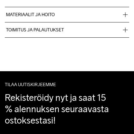
MATERIAALIT JA HOITO
100% Luomupuuvilla
TOIMITUS JA PALAUTUKSET
Lähetämme tilaukset Postnord Mypack -pakettina.
Ilmainen toimitus yli 50 euron tilauksille.
Tuotepalautukset aina maksuttomia.
Asiakaspalvelumme sivuilta löydät nopeasti vastaukset 
kysymyksiisi.
TILAA UUTISKIRJEEMME
Rekisteröidy nyt ja saat 15 
% alennuksen seuraavasta 
ostoksestasi!