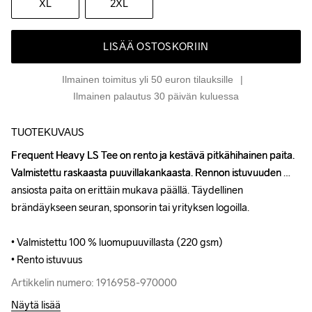
XL
2XL
LISÄÄ OSTOSKORIIN
Ilmainen toimitus yli 50 euron tilauksille
Ilmainen palautus 30 päivän kuluessa
TUOTEKUVAUS
Frequent Heavy LS Tee on rento ja kestävä pitkähihainen paita. 
Frequent Heavy LS Tee on rento ja kestävä pitkähihainen paita. 
Valmistettu raskaasta puuvillakankaasta. Rennon istuvuuden 
Valmistettu raskaasta puuvillakankaasta. Rennon istuvuuden 
ansiosta paita on erittäin mukava päällä. Täydellinen 
ansiosta paita on erittäin mukava päällä. Täydellinen 
brändäykseen seuran, sponsorin tai yrityksen logoilla.

brändäykseen seuran, sponsorin tai yrityksen logoilla.

• Valmistettu 100 % luomupuuvillasta (220 gsm)

• Valmistettu 100 % luomupuuvillasta (220 gsm)

• Rento istuvuus
• Rento istuvuus
Artikkelin numero: 1916958-970000
Artikkelin numero: 1916958-970000
Näytä lisää