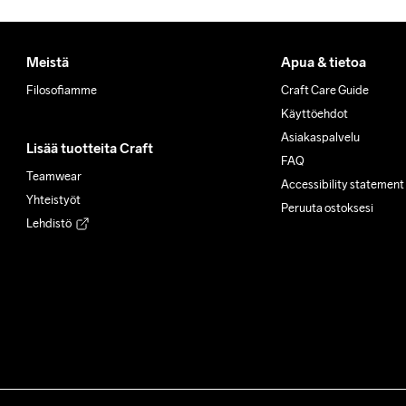
Meistä
Apua & tietoa
Filosofiamme
Craft Care Guide
Käyttöehdot
Asiakaspalvelu
Lisää tuotteita Craft
FAQ
Teamwear
Accessibility statement
Yhteistyöt
Peruuta ostoksesi
Lehdistö