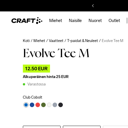
Miehet
Naisille
Nuoret
Outlet
Koti
Miehet
Vaatteet
T-paidat & Neuleet
Evolve Tee M
Evolve Tee M
12.50 EUR
Alkuperäinen hinta
25 EUR
Varastossa
Club Cobolt