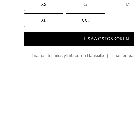
XS
S
M
XL
XXL
LISÄÄ OSTOSKORIIN
Ilmainen toimitus yli 50 euron tilauksille
Ilmainen pa