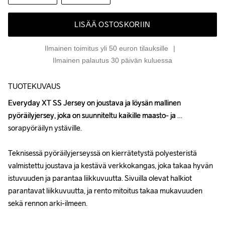
LISÄÄ OSTOSKORIIN
Ilmainen toimitus yli 50 euron tilauksille
Ilmainen palautus 30 päivän kuluessa
TUOTEKUVAUS
Everyday XT SS Jersey on joustava ja löysän mallinen 
Everyday XT SS Jersey on joustava ja löysän mallinen 
pyöräilyjersey, joka on suunniteltu kaikille maasto- ja 
pyöräilyjersey, joka on suunniteltu kaikille maasto- ja 
sorapyöräilyn ystäville. 

sorapyöräilyn ystäville. 

Teknisessä pyöräilyjerseyssä on kierrätetystä polyesteristä 
Teknisessä pyöräilyjerseyssä on kierrätetystä polyesteristä 
valmistettu joustava ja kestävä verkkokangas, joka takaa hyvän 
valmistettu joustava ja kestävä verkkokangas, joka takaa hyvän 
istuvuuden ja parantaa liikkuvuutta. Sivuilla olevat halkiot 
istuvuuden ja parantaa liikkuvuutta. Sivuilla olevat halkiot 
parantavat liikkuvuutta, ja rento mitoitus takaa mukavuuden 
parantavat liikkuvuutta, ja rento mitoitus takaa mukavuuden 
sekä rennon arki-ilmeen.

sekä rennon arki-ilmeen.
