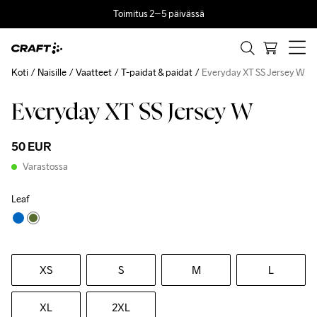
Toimitus 2–5 päivässä
Koti
Naisille
Vaatteet
T-paidat & paidat
Everyday XT SS Jersey W
Everyday XT SS Jersey W
50 EUR
Varastossa
Leaf
XS
S
M
L
XL
2XL