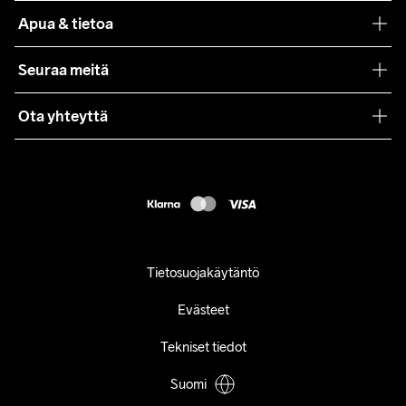
Teamwear
Apua & tietoa
Yhteistyöt
Craft Care Guide
Seuraa meitä
Lehdistö
Käyttöehdot
Ota yhteyttä
Asiakaspalvelu
customercare@craftsportswear.com
FAQ
+46 (0) 33 722 32 10
Accessibility statement
Peruuta ostoksesi
Tietosuojakäytäntö
Evästeet
Tekniset tiedot
Suomi