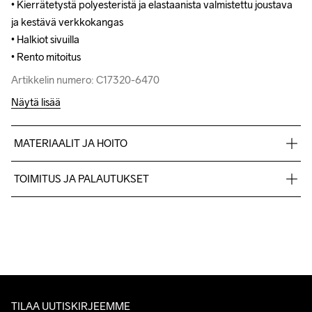
• Kierrätetystä polyesteristä ja elastaanista valmistettu joustava 
• Kierrätetystä polyesteristä ja elastaanista valmistettu joustava 
ja kestävä verkkokangas

ja kestävä verkkokangas

• Halkiot sivuilla

• Halkiot sivuilla

• Rento mitoitus
• Rento mitoitus
Artikkelin numero: C17320-6470
Artikkelin numero: C17320-6470
Näytä lisää
MATERIAALIT JA HOITO
89% polyester recyclé, 11% élasthanne
TOIMITUS JA PALAUTUKSET
Lähetämme tilaukset Postnord Mypack -pakettina.
Ilmainen toimitus yli 50 euron tilauksille.
Tuotepalautukset aina maksuttomia.
Asiakaspalvelumme sivuilta löydät nopeasti vastaukset 
kysymyksiisi.
TILAA UUTISKIRJEEMME