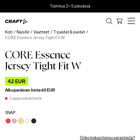
Toimitus 2–5 päivässä
Koti
Naisille
Vaatteet
T-paidat & paidat
CORE Essence Jersey Tight Fit W
CORE Essence
Outlet
Jersey Tight Fit W
42 EUR
Alkuperäinen hinta
60 EUR
Loppu varastosta
SNAP
Onko kokosi loppu varastosta?