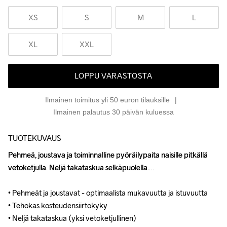
XS
S
M
L
XL
XXL
LOPPU VARASTOSTA
Ilmainen toimitus yli 50 euron tilauksille
Ilmainen palautus 30 päivän kuluessa
TUOTEKUVAUS
Pehmeä, joustava ja toiminnalline pyöräilypaita naisille pitkällä 
Pehmeä, joustava ja toiminnalline pyöräilypaita naisille pitkällä 
vetoketjulla. Neljä takataskua selkäpuolella.

vetoketjulla. Neljä takataskua selkäpuolella.

• Pehmeät ja joustavat - optimaalista mukavuutta ja istuvuutta

• Pehmeät ja joustavat - optimaalista mukavuutta ja istuvuutta

• Tehokas kosteudensiirtokyky

• Tehokas kosteudensiirtokyky

• Neljä takataskua (yksi vetoketjullinen)

• Neljä takataskua (yksi vetoketjullinen)
