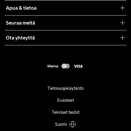
Teamwear
Apua & tietoa
Yhteistyöt
Craft Care Guide
Seuraa meitä
Lehdistö
Käyttöehdot
Ota yhteyttä
Asiakaspalvelu
customercare@craftsportswear.com
FAQ
+46 (0) 33 722 32 10
Accessibility statement
Peruuta ostoksesi
Tietosuojakäytäntö
Evästeet
Tekniset tiedot
Suomi