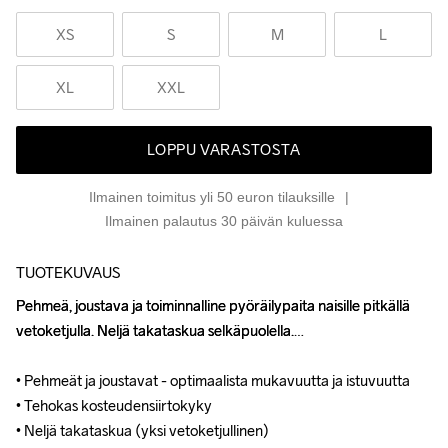
XS
S
M
L
XL
XXL
LOPPU VARASTOSTA
Ilmainen toimitus yli 50 euron tilauksille
Ilmainen palautus 30 päivän kuluessa
TUOTEKUVAUS
Pehmeä, joustava ja toiminnalline pyöräilypaita naisille pitkällä 
Pehmeä, joustava ja toiminnalline pyöräilypaita naisille pitkällä 
vetoketjulla. Neljä takataskua selkäpuolella.

vetoketjulla. Neljä takataskua selkäpuolella.

• Pehmeät ja joustavat - optimaalista mukavuutta ja istuvuutta

• Pehmeät ja joustavat - optimaalista mukavuutta ja istuvuutta

• Tehokas kosteudensiirtokyky

• Tehokas kosteudensiirtokyky

• Neljä takataskua (yksi vetoketjullinen)

• Neljä takataskua (yksi vetoketjullinen)
