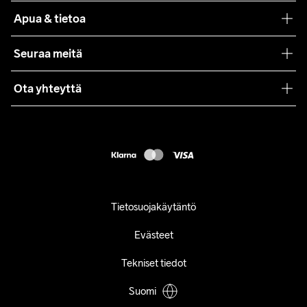
Teamwear
Apua & tietoa
Yhteistyöt
Craft Care Guide
Seuraa meitä
Lehdistö
Käyttöehdot
Ota yhteyttä
Asiakaspalvelu
customercare@craftsportswear.com
FAQ
+46 (0) 33 722 32 10
Accessibility statement
Peruuta ostoksesi
Tietosuojakäytäntö
Evästeet
Tekniset tiedot
Suomi