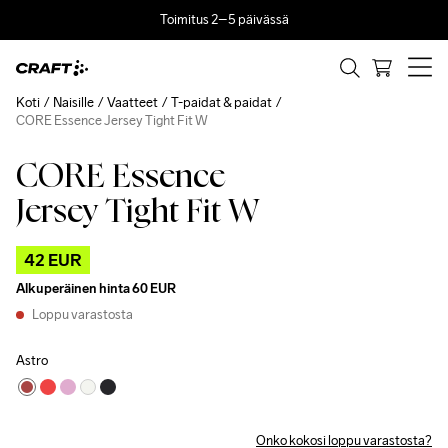
Toimitus 2–5 päivässä
Koti
Naisille
Vaatteet
T-paidat & paidat
CORE Essence Jersey Tight Fit W
CORE Essence
Outlet
Jersey Tight Fit W
42 EUR
Alkuperäinen hinta
60 EUR
Loppu varastosta
Astro
Onko kokosi loppu varastosta?