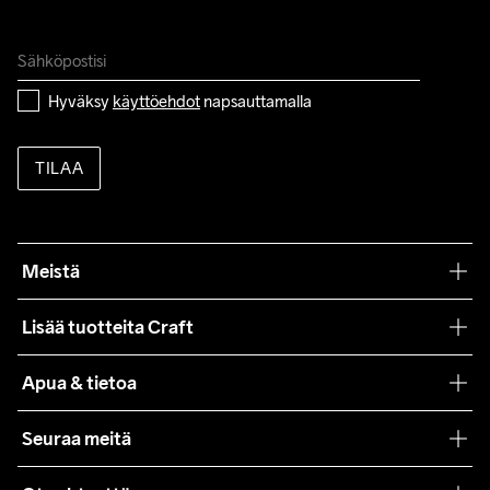
Hyväksy 
käyttöehdot
 napsauttamalla
TILAA
Meistä
Filosofiamme
Lisää tuotteita Craft
Teamwear
Apua & tietoa
Yhteistyöt
Craft Care Guide
Seuraa meitä
Lehdistö
Käyttöehdot