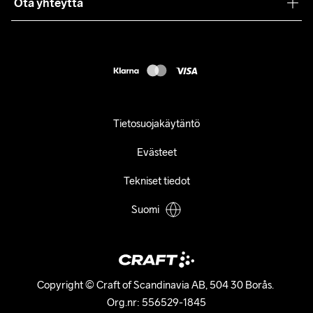
Ota yhteyttä
Asiakaspalvelu
customercare@craftsportswear.com
FAQ
+46 (0) 33 722 32 10
Accessibility statement
Peruuta ostoksesi
Tietosuojakäytäntö
Evästeet
Tekniset tiedot
Suomi
Copyright © Craft of Scandinavia AB, 504 30 Borås. 

Org.nr: 556529-1845