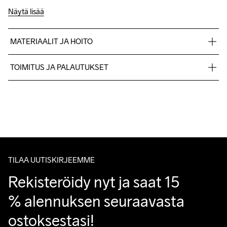
Näytä lisää
MATERIAALIT JA HOITO
88% polyester 12% elastane
TOIMITUS JA PALAUTUKSET
Lähetämme tilaukset Postnord Mypack -pakettina.
Ilmainen toimitus yli 50 euron tilauksille.
Do Not Bleach
Do Not Dry 
Do Not Tumble
Ironing Low 
Konepesu 40 
Tuotepalautukset aina maksuttomia.
Clean
Temp
°C.
Asiakaspalvelumme sivuilta löydät nopeasti vastaukset 
kysymyksiisi.
TILAA UUTISKIRJEEMME
Rekisteröidy nyt ja saat 15 
% alennuksen seuraavasta 
ostoksestasi!