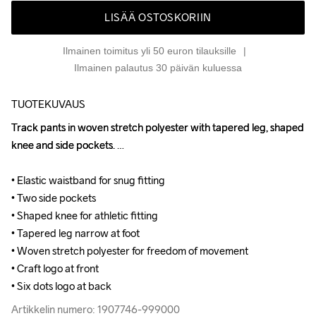
LISÄÄ OSTOSKORIIN
Ilmainen toimitus yli 50 euron tilauksille
Ilmainen palautus 30 päivän kuluessa
TUOTEKUVAUS
Track pants in woven stretch polyester with tapered leg, shaped 
Track pants in woven stretch polyester with tapered leg, shaped 
knee and side pockets. 

knee and side pockets. 

• Elastic waistband for snug fitting 

• Elastic waistband for snug fitting 

• Two side pockets 

• Two side pockets 

• Shaped knee for athletic fitting 

• Shaped knee for athletic fitting 

• Tapered leg narrow at foot 

• Tapered leg narrow at foot 

• Woven stretch polyester for freedom of movement 

• Woven stretch polyester for freedom of movement 

• Craft logo at front 

• Craft logo at front 

• Six dots logo at back
• Six dots logo at back
Artikkelin numero: 1907746-999000
Artikkelin numero: 1907746-999000