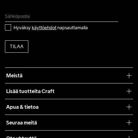
Hyväksy 
käyttöehdot
 napsauttamalla
TILAA
Meistä
Filosofiamme
Lisää tuotteita Craft
Teamwear
Apua & tietoa
Yhteistyöt
Craft Care Guide
Seuraa meitä
Lehdistö
Käyttöehdot