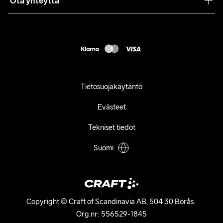
Ota yhteyttä
Asiakaspalvelu
customercare@craftsportswear.com
FAQ
+46 (0) 33 722 32 10
Accessibility statement
Peruuta ostoksesi
Tietosuojakäytäntö
Evästeet
Tekniset tiedot
Suomi
Copyright © Craft of Scandinavia AB, 504 30 Borås. 

Org.nr: 556529-1845