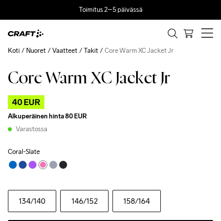
Toimitus 2–5 päivässä
Koti
Nuoret
Vaatteet
Takit
Core Warm XC Jacket Jr
Core Warm XC Jacket Jr
Outlet
40 EUR
Alkuperäinen hinta
80 EUR
Varastossa
Coral-Slate
134
/140
146
/152
158
/164