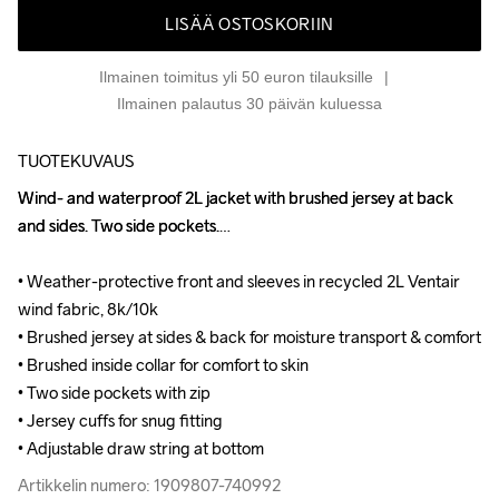
LISÄÄ OSTOSKORIIN
Ilmainen toimitus yli 50 euron tilauksille
Ilmainen palautus 30 päivän kuluessa
TUOTEKUVAUS
Wind- and waterproof 2L jacket with brushed jersey at back 
Wind- and waterproof 2L jacket with brushed jersey at back 
and sides. Two side pockets.

and sides. Two side pockets.

• Weather-protective front and sleeves in recycled 2L Ventair 
• Weather-protective front and sleeves in recycled 2L Ventair 
wind fabric, 8k/10k

wind fabric, 8k/10k

• Brushed jersey at sides & back for moisture transport & comfort

• Brushed jersey at sides & back for moisture transport & comfort

• Brushed inside collar for comfort to skin

• Brushed inside collar for comfort to skin

• Two side pockets with zip

• Two side pockets with zip

• Jersey cuffs for snug fitting

• Jersey cuffs for snug fitting

• Adjustable draw string at bottom
• Adjustable draw string at bottom
Artikkelin numero: 1909807-740992
Artikkelin numero: 1909807-740992