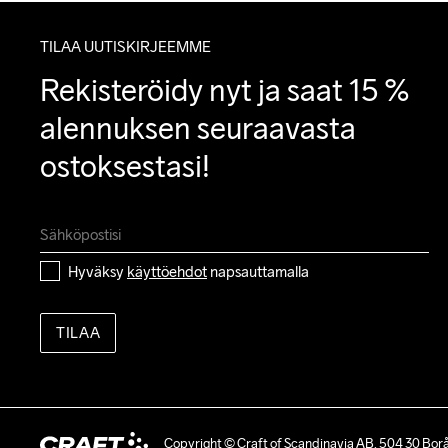
TILAA UUTISKIRJEEMME
Rekisteröidy nyt ja saat 15 % 
alennuksen seuraavasta 
ostoksestasi!
Hyväksy 
käyttöehdot
 napsauttamalla
TILAA
Copyright © Craft of Scandinavia AB, 504 30 Bor