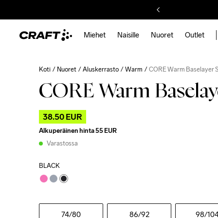
Miehet
Naisille
Nuoret
Outlet
Koti
Nuoret
Aluskerrasto
Warm
CORE Warm Baselayer S
CORE Warm Baselaye
38.50 EUR
Alkuperäinen hinta
55 EUR
Varastossa
BLACK
74
/80
86
/92
98
/10