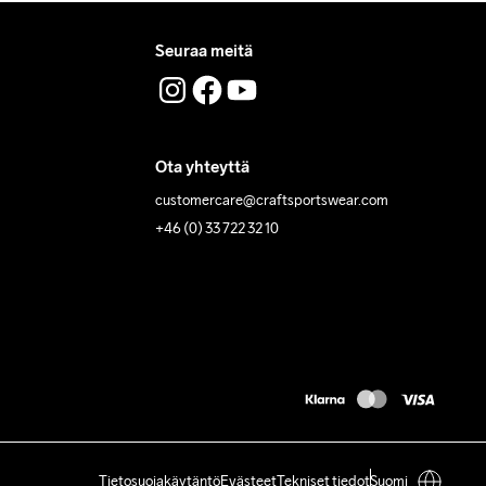
Seuraa meitä
Ota yhteyttä
customercare@craftsportswear.com
+46 (0) 33 722 32 10
Tietosuojakäytäntö
Evästeet
Tekniset tiedot
Suomi