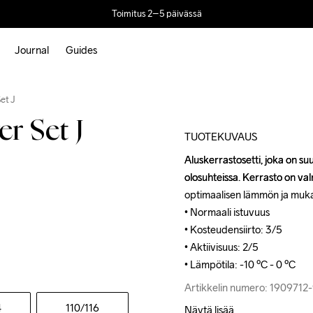
Toimitus 2–5 päivässä
Journal
Guides
Outlet
et J
r Set J
TUOTEKUVAUS
Aluskerrastosetti, joka on suun
Aluskerrastosetti, joka on suun
olosuhteissa. Kerrasto on val
olosuhteissa. Kerrasto on val
optimaalisen lämmön ja muka
optimaalisen lämmön ja muka
• Normaali istuvuus

• Normaali istuvuus

• Kosteudensiirto: 3/5

• Kosteudensiirto: 3/5

• Aktiivisuus: 2/5

• Aktiivisuus: 2/5

• Lämpötila: -10 ºC - 0 ºC
• Lämpötila: -10 ºC - 0 ºC
Artikkelin numero: 190971
Artikkelin numero: 190971
4
110
/116
Näytä lisää