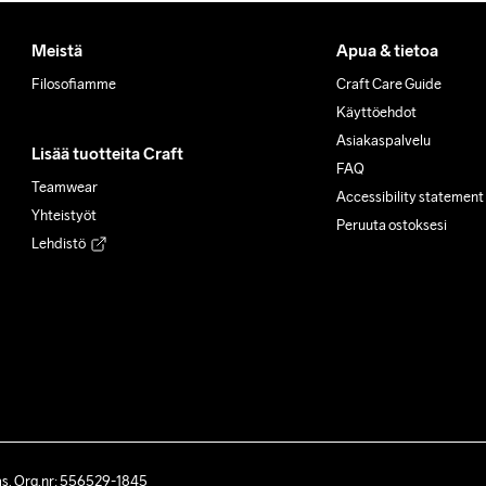
Meistä
Apua & tietoa
Filosofiamme
Craft Care Guide
Käyttöehdot
Asiakaspalvelu
Lisää tuotteita Craft
FAQ
Teamwear
Accessibility statement
Yhteistyöt
Peruuta ostoksesi
Lehdistö
ås. Org.nr: 556529-1845