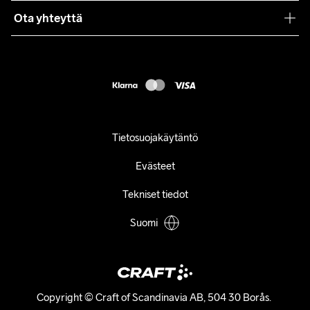
Ota yhteyttä
Asiakaspalvelu
customercare@craftsportswear.com
FAQ
+46 (0) 33 722 32 10
Accessibility statement
Peruuta ostoksesi
Tietosuojakäytäntö
Evästeet
Tekniset tiedot
Suomi
Copyright © Craft of Scandinavia AB, 504 30 Borås. 
