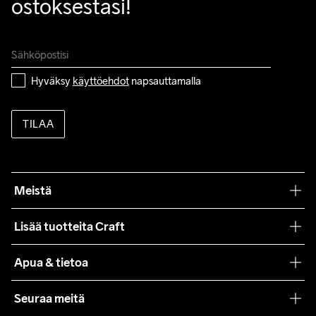
ostoksestasi!
Hyväksy 
käyttöehdot
 napsauttamalla
TILAA
Meistä
Filosofiamme
Lisää tuotteita Craft
Teamwear
Apua & tietoa
Yhteistyöt
Craft Care Guide
Seuraa meitä
Lehdistö
Käyttöehdot