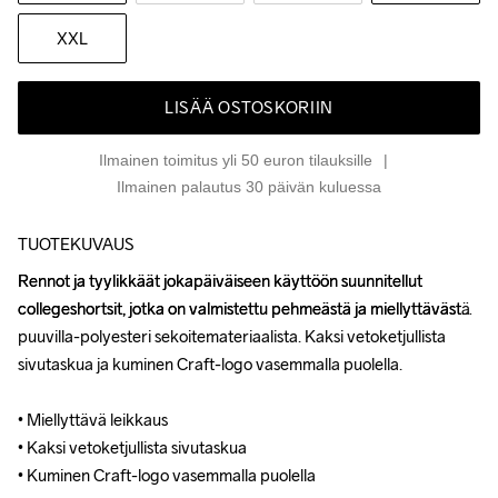
XXL
LISÄÄ OSTOSKORIIN
Ilmainen toimitus yli 50 euron tilauksille
Ilmainen palautus 30 päivän kuluessa
TUOTEKUVAUS
Rennot ja tyylikkäät jokapäiväiseen käyttöön suunnitellut 
Rennot ja tyylikkäät jokapäiväiseen käyttöön suunnitellut 
collegeshortsit, jotka on valmistettu pehmeästä ja miellyttävästä 
collegeshortsit, jotka on valmistettu pehmeästä ja miellyttävästä 
puuvilla-polyesteri sekoitemateriaalista. Kaksi vetoketjullista 
puuvilla-polyesteri sekoitemateriaalista. Kaksi vetoketjullista 
sivutaskua ja kuminen Craft-logo vasemmalla puolella.

sivutaskua ja kuminen Craft-logo vasemmalla puolella.

• Miellyttävä leikkaus

• Miellyttävä leikkaus

• Kaksi vetoketjullista sivutaskua

• Kaksi vetoketjullista sivutaskua

• Kuminen Craft-logo vasemmalla puolella
• Kuminen Craft-logo vasemmalla puolella