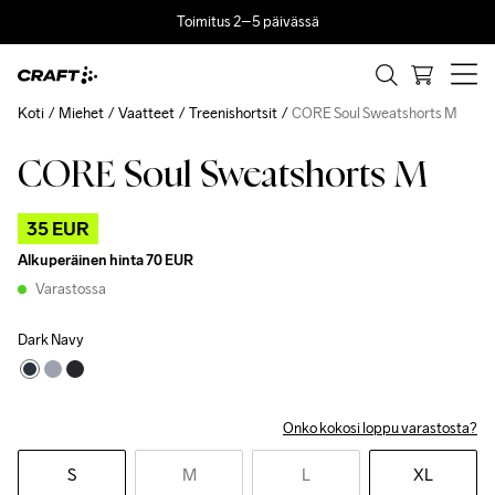
Toimitus 2–5 päivässä
Koti
Miehet
Vaatteet
Treenishortsit
CORE Soul Sweatshorts M
CORE Soul Sweatshorts M
Outlet
35 EUR
Alkuperäinen hinta
70 EUR
Varastossa
Dark Navy
Onko kokosi loppu varastosta?
S
M
L
XL