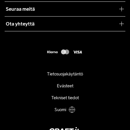
Yhteistyöt
Craft Care Guide
Seuraa meitä
Lehdistö
Käyttöehdot
Ota yhteyttä
Asiakaspalvelu
customercare@craftsportswear.com
FAQ
+46 (0) 33 722 32 10
Accessibility statement
Peruuta ostoksesi
Tietosuojakäytäntö
Evästeet
Tekniset tiedot
Suomi