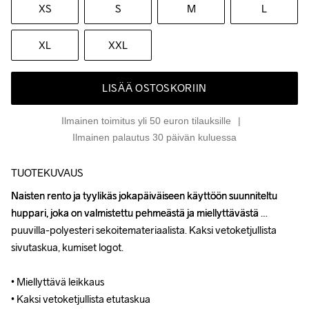
XS
S
M
L
XL
XXL
LISÄÄ OSTOSKORIIN
Ilmainen toimitus yli 50 euron tilauksille
Ilmainen palautus 30 päivän kuluessa
TUOTEKUVAUS
Naisten rento ja tyylikäs jokapäiväiseen käyttöön suunniteltu 
Naisten rento ja tyylikäs jokapäiväiseen käyttöön suunniteltu 
huppari, joka on valmistettu pehmeästä ja miellyttävästä 
huppari, joka on valmistettu pehmeästä ja miellyttävästä 
puuvilla-polyesteri sekoitemateriaalista. Kaksi vetoketjullista 
puuvilla-polyesteri sekoitemateriaalista. Kaksi vetoketjullista 
sivutaskua, kumiset logot.

sivutaskua, kumiset logot.

• Miellyttävä leikkaus

• Miellyttävä leikkaus

• Kaksi vetoketjullista etutaskua

• Kaksi vetoketjullista etutaskua
