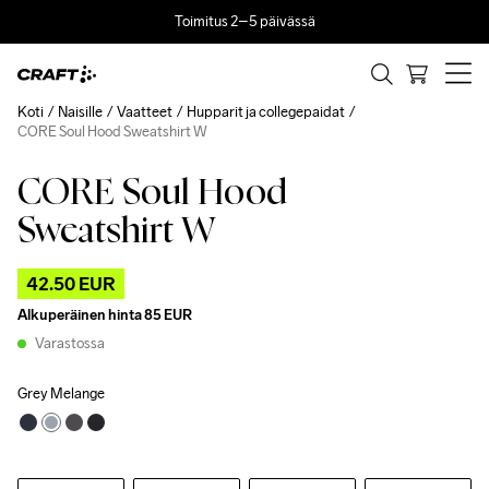
Toimitus 2–5 päivässä
Koti
Naisille
Vaatteet
Hupparit ja collegepaidat
CORE Soul Hood Sweatshirt W
CORE Soul Hood
Outlet
Sweatshirt W
42.50 EUR
Alkuperäinen hinta
85 EUR
Varastossa
Grey Melange