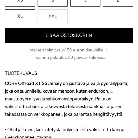
XL
XXL
LISÄÄ OSTOSKORIIN
Ilmainen toimitus yli 50 euron tilauksille
Ilmainen palautus 30 päivän kuluessa
TUOTEKUVAUS
CORE Offroad XT SS Jersey on joustava ja väljä pyöräilypaita, 
CORE Offroad XT SS Jersey on joustava ja väljä pyöräilypaita, 
joka on suunniteltu kovaan menoon, kuten enduroon, 
joka on suunniteltu kovaan menoon, kuten enduroon, 
maastopyöräilyyn ja sähkömaastopyöräilyyn. Paita on 
maastopyöräilyyn ja sähkömaastopyöräilyyn. Paita on 
valmistettu ohuesta ja kevyestä teknisestä kankaasta, ja sen 
valmistettu ohuesta ja kevyestä teknisestä kankaasta, ja sen 
takaosassa on verkkopaneeli, joka parantaa hengittävyyttä.

takaosassa on verkkopaneeli, joka parantaa hengittävyyttä.

• Ohut ja kevyt, kierrätetystä polyesteristä valmistettu kangas

• Ohut ja kevyt, kierrätetystä polyesteristä valmistettu kangas

• Verkkopaneeli takana

• Verkkopaneeli takana
