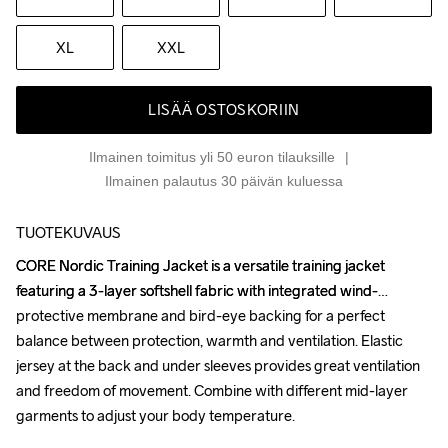
XL
XXL
LISÄÄ OSTOSKORIIN
Ilmainen toimitus yli 50 euron tilauksille
Ilmainen palautus 30 päivän kuluessa
TUOTEKUVAUS
CORE Nordic Training Jacket is a versatile training jacket 
CORE Nordic Training Jacket is a versatile training jacket 
featuring a 3-layer softshell fabric with integrated wind-
featuring a 3-layer softshell fabric with integrated wind-
protective membrane and bird-eye backing for a perfect 
protective membrane and bird-eye backing for a perfect 
balance between protection, warmth and ventilation. Elastic 
balance between protection, warmth and ventilation. Elastic 
jersey at the back and under sleeves provides great ventilation 
jersey at the back and under sleeves provides great ventilation 
and freedom of movement. Combine with different mid-layer 
and freedom of movement. Combine with different mid-layer 
garments to adjust your body temperature. 

garments to adjust your body temperature. 
