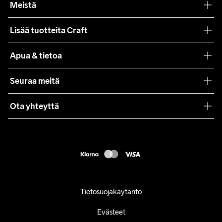
Meistä
Filosofiamme
Lisää tuotteita Craft
Teamwear
Apua & tietoa
Yhteistyöt
Craft Care Guide
Seuraa meitä
Lehdistö
Käyttöehdot
Ota yhteyttä
Asiakaspalvelu
customercare@craftsportswear.com
FAQ
+46 (0) 33 722 32 10
Accessibility statement
Peruuta ostoksesi
Tietosuojakäytäntö
Evästeet