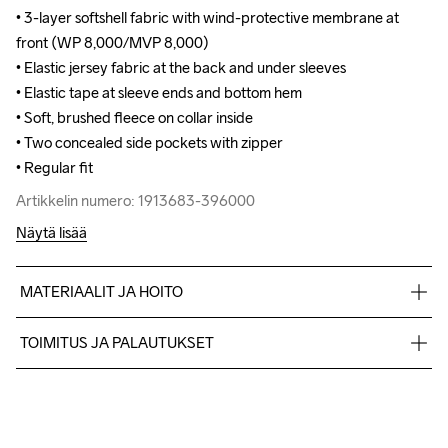
• 3-layer softshell fabric with wind-protective membrane at 
• 3-layer softshell fabric with wind-protective membrane at 
front (WP 8,000/MVP 8,000)

front (WP 8,000/MVP 8,000)

• Elastic jersey fabric at the back and under sleeves

• Elastic jersey fabric at the back and under sleeves

• Elastic tape at sleeve ends and bottom hem 

• Elastic tape at sleeve ends and bottom hem 

• Soft, brushed fleece on collar inside

• Soft, brushed fleece on collar inside

• Two concealed side pockets with zipper 

• Two concealed side pockets with zipper 

• Regular fit
• Regular fit
Artikkelin numero: 1913683-396000
Artikkelin numero: 1913683-396000
Näytä lisää
MATERIAALIT JA HOITO
Body

TOIMITUS JA PALAUTUKSET
Face

100% Polyester Recycled

Lähetämme tilaukset Postnord Mypack -pakettina.
Middle

Ilmainen toimitus yli 50 euron tilauksille.
100% Polyurethane

Tuotepalautukset aina maksuttomia.