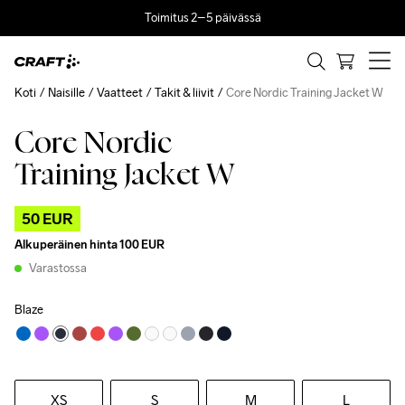
Toimitus 2–5 päivässä
Koti
Naisille
Vaatteet
Takit & liivit
Core Nordic Training Jacket W
Core Nordic
Outlet
Training Jacket W
50 EUR
Alkuperäinen hinta
100 EUR
Varastossa
Blaze
XS
S
M
L