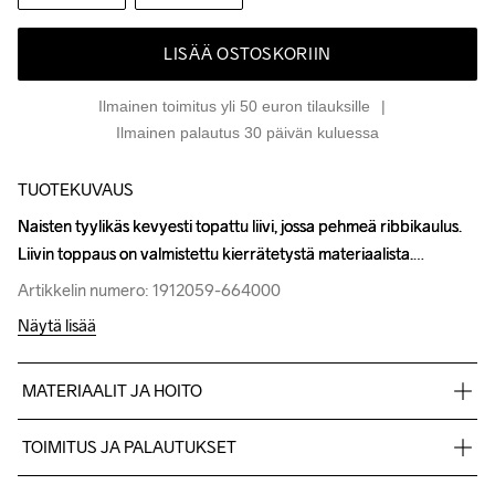
LISÄÄ OSTOSKORIIN
Ilmainen toimitus yli 50 euron tilauksille
Ilmainen palautus 30 päivän kuluessa
TUOTEKUVAUS
Naisten tyylikäs kevyesti topattu liivi, jossa pehmeä ribbikaulus. 
Naisten tyylikäs kevyesti topattu liivi, jossa pehmeä ribbikaulus. 
Liivin toppaus on valmistettu kierrätetystä materiaalista.
Liivin toppaus on valmistettu kierrätetystä materiaalista.
Artikkelin numero: 1912059-664000
Artikkelin numero: 1912059-664000
Näytä lisää
MATERIAALIT JA HOITO
Kangas: 100 % kierrätetty polyamidi Toppaus: 100 % 
TOIMITUS JA PALAUTUKSET
kierrätetty polyesteri
Lähetämme tilaukset Postnord Mypack -pakettina.