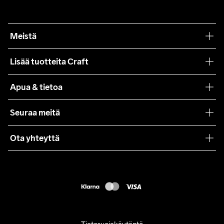
Meistä
Filosofiamme
Lisää tuotteita Craft
Teamwear
Apua & tietoa
Yhteistyöt
Craft Care Guide
Seuraa meitä
Lehdistö
Käyttöehdot
Ota yhteyttä
Asiakaspalvelu
customercare@craftsportswear.com
FAQ
+46 (0) 33 722 32 10
Accessibility statement
Peruuta ostoksesi