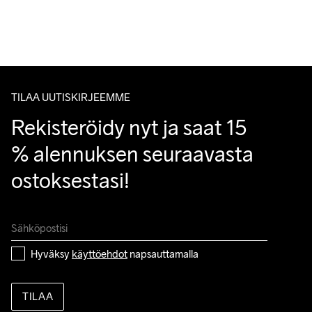
Ilmainen toimitus yli 50 euron tilauksille.
Tuotepalautukset aina maksuttomia.
Do Not Bleach
Do Not Dry 
Do Not Iron
Do Not Tumble
Konepesu 40 
Asiakaspalvelumme sivuilta löydät nopeasti vastaukset 
Clean
°C.
kysymyksiisi.
TILAA UUTISKIRJEEMME
Rekisteröidy nyt ja saat 15 
% alennuksen seuraavasta 
ostoksestasi!
Hyväksy 
käyttöehdot
 napsauttamalla
TILAA