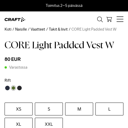
Toimitus 2–5 päivässä
Koti
Naisille
Vaatteet
Takit & liivit
CORE Light Padded Vest W
CORE Light Padded Vest W
Recycled
80 EUR
Varastossa
Rift
XS
S
M
L
XL
XXL