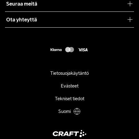
Seuraa meitä
Lehdistö
Käyttöehdot
Ota yhteyttä
Asiakaspalvelu
customercare@craftsportswear.com
FAQ
+46 (0) 33 722 32 10
Accessibility statement
Peruuta ostoksesi
Tietosuojakäytäntö
Evästeet
Tekniset tiedot
Suomi