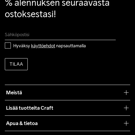
% alennuksen seuraavasta 
ostoksestasi!
Hyväksy 
käyttöehdot
 napsauttamalla
TILAA
Meistä
Filosofiamme
Lisää tuotteita Craft
Teamwear
Apua & tietoa
Yhteistyöt
Craft Care Guide