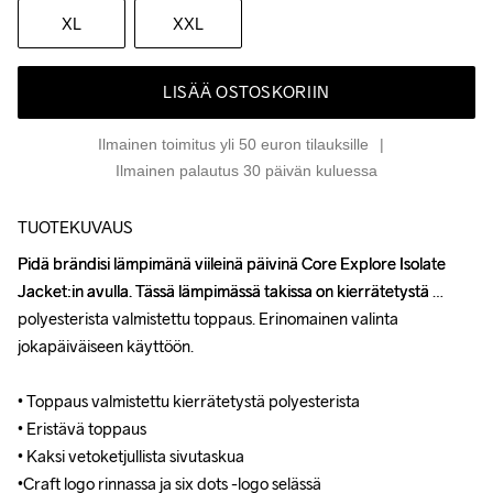
XL
XXL
LISÄÄ OSTOSKORIIN
Ilmainen toimitus yli 50 euron tilauksille
Ilmainen palautus 30 päivän kuluessa
TUOTEKUVAUS
Pidä brändisi lämpimänä viileinä päivinä Core Explore Isolate 
Pidä brändisi lämpimänä viileinä päivinä Core Explore Isolate 
Jacket:in avulla. Tässä lämpimässä takissa on kierrätetystä 
Jacket:in avulla. Tässä lämpimässä takissa on kierrätetystä 
polyesterista valmistettu toppaus. Erinomainen valinta 
polyesterista valmistettu toppaus. Erinomainen valinta 
jokapäiväiseen käyttöön.

jokapäiväiseen käyttöön.

• Toppaus valmistettu kierrätetystä polyesterista

• Toppaus valmistettu kierrätetystä polyesterista

• Eristävä toppaus

• Eristävä toppaus

• Kaksi vetoketjullista sivutaskua

• Kaksi vetoketjullista sivutaskua

•Craft logo rinnassa ja six dots -logo selässä

•Craft logo rinnassa ja six dots -logo selässä
