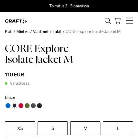
Toimitus 2–5 päivässä
Koti
Miehet
Vaatteet
Takit
CORE Explore Isolate Jacket M
CORE Explore
Isolate Jacket M
110 EUR
Varastossa
Blaze
XS
S
M
L