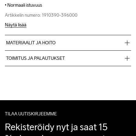
• Normaali istuvuus
• Normaali istuvuus
Artikkelin numero: 1910390-396000
Artikkelin numero: 1910390-396000
Näytä lisää
MATERIAALIT JA HOITO
100% polyamidi. Toppaus: 100% Kierrätetty polyesteri
TOIMITUS JA PALAUTUKSET
Lähetämme tilaukset Postnord Mypack -pakettina.
Ilmainen toimitus yli 50 euron tilauksille.
Do Not Bleach
Do Not Dry 
Do Not Iron
Konepesu 40 
Tumble Low 
Tuotepalautukset aina maksuttomia.
Clean
°C.
Temp
Asiakaspalvelumme sivuilta löydät nopeasti vastaukset 
kysymyksiisi.
TILAA UUTISKIRJEEMME
Rekisteröidy nyt ja saat 15 