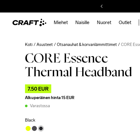
Miehet
Naisille
Nuoret
Outlet
Koti
Asusteet
Otsanauhat & korvanlämmittimet
CORE Ess
CORE Essence
Thermal Headband
7.50 EUR
Alkuperäinen hinta
15 EUR
Varastossa
Black