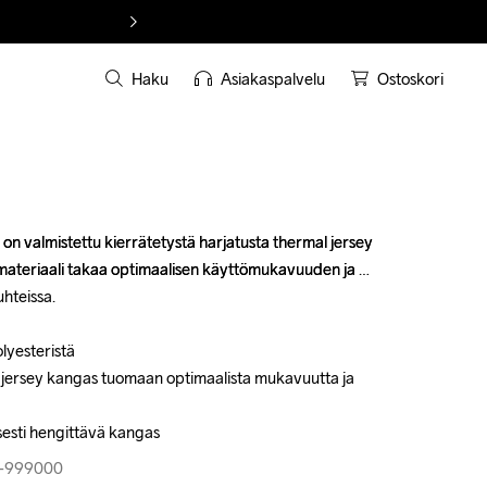
Haku
Asiakaspalvelu
Ostoskori
 on valmistettu kierrätetystä harjatusta thermal jersey 
 on valmistettu kierrätetystä harjatusta thermal jersey 
ateriaali takaa optimaalisen käyttömukavuuden ja 
ateriaali takaa optimaalisen käyttömukavuuden ja 
hteissa.

hteissa.

lyesteristä

lyesteristä

 jersey kangas tuomaan optimaalista mukavuutta ja 
 jersey kangas tuomaan optimaalista mukavuutta ja 
isesti hengittävä kangas
isesti hengittävä kangas
3-999000
3-999000