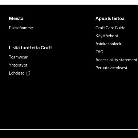
Meistä
Apua & tietoa
Filosofiamme
Craft Care Guide
Käyttöehdot
Asiakaspalvelu
Lisää tuotteita Craft
FAQ
Teamwear
Accessibility statement
Yhteistyöt
Peruuta ostoksesi
Lehdistö