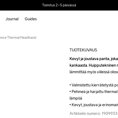
Toimitus 2–5 päivässä
Journal
Guides
Outlet
ence Thermal Headband
TUOTEKUVAUS
Kevyt ja joustava panta, joka
Kevyt ja joustava panta, joka
kankaasta. Huipputekninen m
kankaasta. Huipputekninen m
lämmittää myös viileissä olosu
lämmittää myös viileissä olosu
• Valmistettu kierrätetystä po
• Valmistettu kierrätetystä po
• Pehmeä ja harjattu thermal
• Pehmeä ja harjattu thermal
lämpöä

lämpöä

• Kevyt, joustava ja erinoma
• Kevyt, joustava ja erinoma
Artikkelin numero: 190993
Artikkelin numero: 190993