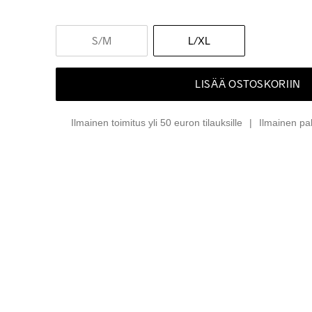
S
/M
L
/XL
LISÄÄ OSTOSKORIIN
Ilmainen toimitus yli 50 euron tilauksille
Ilmainen pa