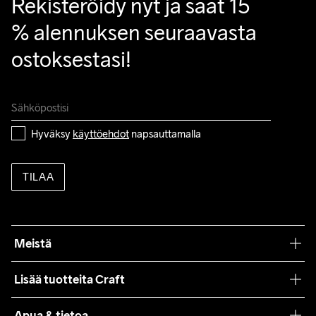
Rekisteröidy nyt ja saat 15 
% alennuksen seuraavasta 
ostoksestasi!
Hyväksy 
käyttöehdot
 napsauttamalla
TILAA
Meistä
Filosofiamme
Lisää tuotteita Craft
Teamwear
Apua & tietoa