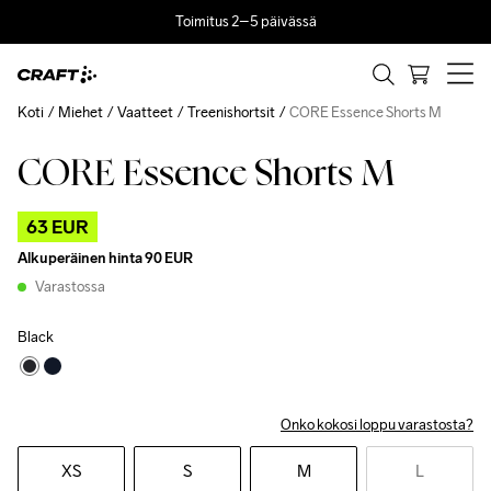
Toimitus 2–5 päivässä
Koti
Miehet
Vaatteet
Treenishortsit
CORE Essence Shorts M
CORE Essence Shorts M
Outlet
Recycled
63 EUR
Alkuperäinen hinta
90 EUR
Varastossa
Black
Onko kokosi loppu varastosta?
XS
S
M
L