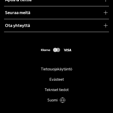
Yhteistyöt
Craft Care Guide
Seuraa meitä
Lehdistö
Käyttöehdot
Ota yhteyttä
Asiakaspalvelu
customercare@craftsportswear.com
FAQ
+46 (0) 33 722 32 10
Accessibility statement
Peruuta ostoksesi
Tietosuojakäytäntö
Evästeet
Tekniset tiedot
Suomi