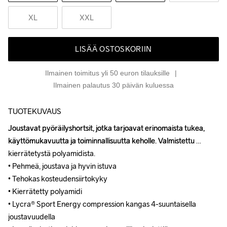
XL
XXL
LISÄÄ OSTOSKORIIN
Ilmainen toimitus yli 50 euron tilauksille
Ilmainen palautus 30 päivän kuluessa
TUOTEKUVAUS
Joustavat pyöräilyshortsit, jotka tarjoavat erinomaista tukea, 
Joustavat pyöräilyshortsit, jotka tarjoavat erinomaista tukea, 
käyttömukavuutta ja toiminnallisuutta keholle. Valmistettu 
käyttömukavuutta ja toiminnallisuutta keholle. Valmistettu 
kierrätetystä polyamidista.

kierrätetystä polyamidista.

• Pehmeä, joustava ja hyvin istuva

• Pehmeä, joustava ja hyvin istuva

• Tehokas kosteudensiirtokyky

• Tehokas kosteudensiirtokyky

• Kierrätetty polyamidi

• Kierrätetty polyamidi

• Lycra® Sport Energy compression kangas 4-suuntaisella 
• Lycra® Sport Energy compression kangas 4-suuntaisella 
joustavuudella

joustavuudella
