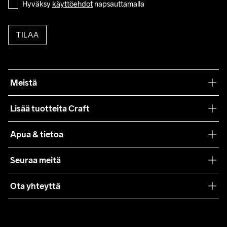
Hyväksy 
käyttöehdot
 napsauttamalla
TILAA
Meistä
Filosofiamme
Lisää tuotteita Craft
Teamwear
Apua & tietoa
Yhteistyöt
Craft Care Guide
Seuraa meitä
Lehdistö
Käyttöehdot
Ota yhteyttä
Asiakaspalvelu
customercare@craftsportswear.com
FAQ
+46 (0) 33 722 32 10