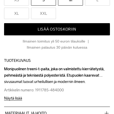
XL
XXL
LISÄÄ OSTOSKORIIN
Ilmainen toimitus yli 50 euron tilauksille
Ilmainen palautus 30 päivän kuluessa
TUOTEKUVAUS
Monipuolinen treeni-t-paita, joka on valmistettu kierrätetystä, 
Monipuolinen treeni-t-paita, joka on valmistettu kierrätetystä, 
pehmeästä ja teknisestä polyesteristä. Etupuolen kaarevat 
pehmeästä ja teknisestä polyesteristä. Etupuolen kaarevat 
sivusaumat luovat urheilullisen ja modernin ilmeen.
sivusaumat luovat urheilullisen ja modernin ilmeen.
Artikkelin numero: 1911785-484000
Artikkelin numero: 1911785-484000
Näytä lisää
MATERIAALIT JA HOITO