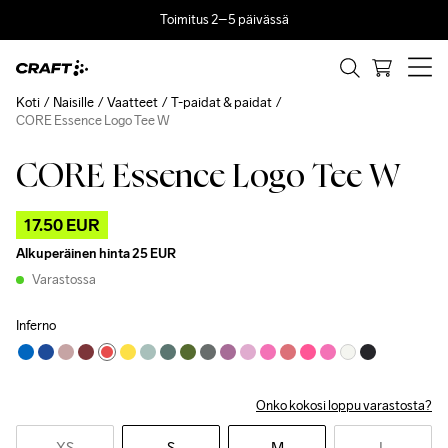
Toimitus 2–5 päivässä
Koti
Naisille
Vaatteet
T-paidat & paidat
CORE Essence Logo Tee W
CORE Essence Logo Tee W
Outlet
17.50 EUR
Alkuperäinen hinta
25 EUR
Varastossa
Inferno
Onko kokosi loppu varastosta?
XS
S
M
L