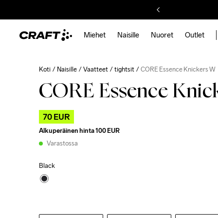
Miehet
Naisille
Nuoret
Outlet
Koti
Naisille
Vaatteet
tightsit
CORE Essence Knickers W
CORE Essence Knic
70 EUR
Alkuperäinen hinta
100 EUR
Varastossa
Black