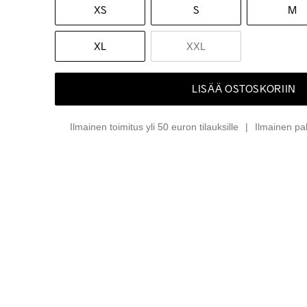
XS
S
M
XL
XXL
LISÄÄ OSTOSKORIIN
Ilmainen toimitus yli 50 euron tilauksille
Ilmainen pa