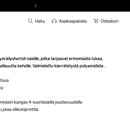
Haku
Asiakaspalvelu
Ostoskori
räilyshortsit naisille, jotka tarjoavat erinomaista tukea, 
räilyshortsit naisille, jotka tarjoavat erinomaista tukea, 
lisuutta keholle. Valmistettu kierrätetystä polyamidista.

lisuutta keholle. Valmistettu kierrätetystä polyamidista.

tuva

tuva

y

y

ession kangas 4-suuntaisella joustavuudella

ession kangas 4-suuntaisella joustavuudella

jossa silikoniprinttiä

jossa silikoniprinttiä
