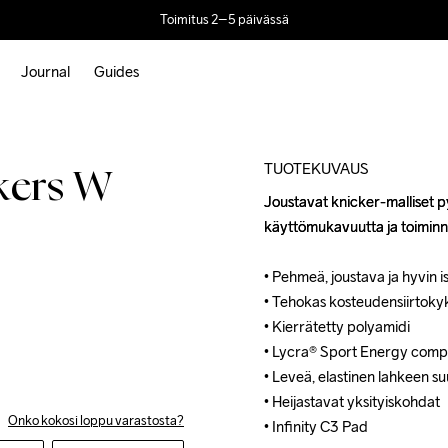
Toimitus 2–5 päivässä
Journal
Guides
Outlet
Recycled
TUOTEKUVAUS
kers W
Joustavat knicker-malliset pyö
Joustavat knicker-malliset pyö
käyttömukavuutta ja toiminnal
käyttömukavuutta ja toiminnal
• Pehmeä, joustava ja hyvin is
• Pehmeä, joustava ja hyvin is
• Tehokas kosteudensiirtokyk
• Tehokas kosteudensiirtokyk
• Kierrätetty polyamidi

• Kierrätetty polyamidi

• Lycra® Sport Energy compr
• Lycra® Sport Energy compr
• Leveä, elastinen lahkeen suu 
• Leveä, elastinen lahkeen suu 
• Heijastavat yksityiskohdat

• Heijastavat yksityiskohdat

Onko kokosi loppu varastosta?
• Infinity C3 Pad
• Infinity C3 Pad