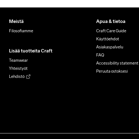
Meistä
Apua & tietoa
Filosofiamme
Craft Care Guide
Käyttöehdot
Asiakaspalvelu
Lisää tuotteita Craft
FAQ
Teamwear
Accessibility statement
Yhteistyöt
Peruuta ostoksesi
Lehdistö