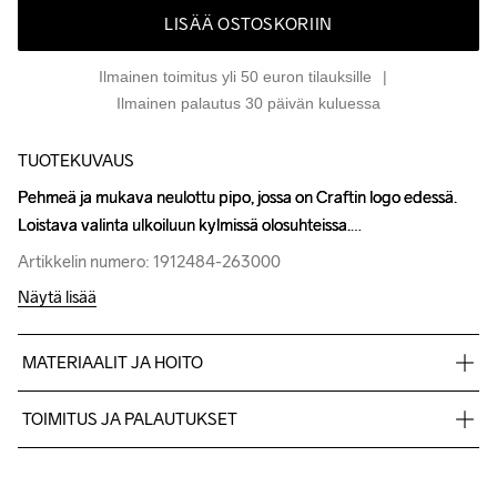
LISÄÄ OSTOSKORIIN
Ilmainen toimitus yli 50 euron tilauksille
Ilmainen palautus 30 päivän kuluessa
TUOTEKUVAUS
Pehmeä ja mukava neulottu pipo, jossa on Craftin logo edessä. 
Pehmeä ja mukava neulottu pipo, jossa on Craftin logo edessä. 
Loistava valinta ulkoiluun kylmissä olosuhteissa.
Loistava valinta ulkoiluun kylmissä olosuhteissa.
Artikkelin numero: 1912484-263000
Artikkelin numero: 1912484-263000
Näytä lisää
MATERIAALIT JA HOITO
100% akryyli
TOIMITUS JA PALAUTUKSET
Lähetämme tilaukset Postnord Mypack -pakettina.
Ilmainen toimitus yli 50 euron tilauksille.