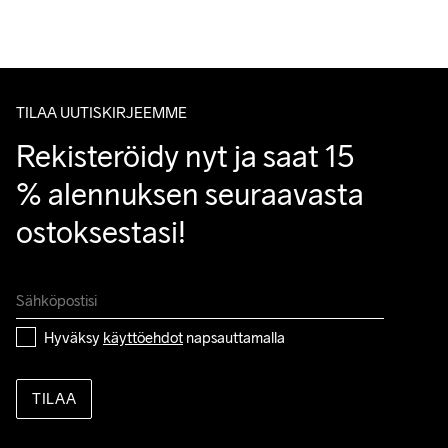
Do Not Bleach
Do Not Dry 
Do Not Iron
Do Not Tumble
Machine Wash 
Tuotepalautukset aina maksuttomia.
Clean
30 Gentle
Asiakaspalvelumme sivuilta löydät nopeasti vastaukset 
kysymyksiisi.
TILAA UUTISKIRJEEMME
Rekisteröidy nyt ja saat 15 
% alennuksen seuraavasta 
ostoksestasi!
Hyväksy 
käyttöehdot
 napsauttamalla
TILAA