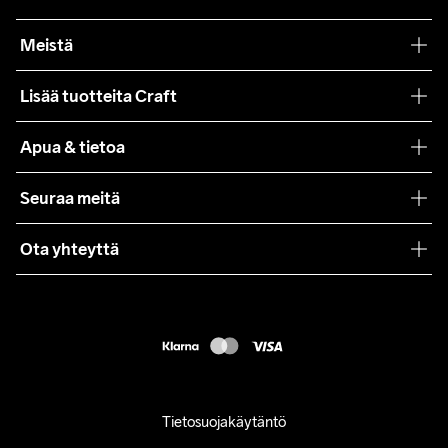
Meistä
Filosofiamme
Lisää tuotteita Craft
Teamwear
Apua & tietoa
Yhteistyöt
Craft Care Guide
Seuraa meitä
Lehdistö
Käyttöehdot
Ota yhteyttä
Asiakaspalvelu
customercare@craftsportswear.com
FAQ
+46 (0) 33 722 32 10
Accessibility statement
Peruuta ostoksesi
Tietosuojakäytäntö