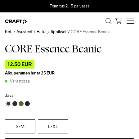
Toimitus 2–5 päivässä
Koti
Asusteet
Hatut ja lippikset
CORE Essence Beanie
CORE Essence Beanie
Outlet
12.50 EUR
Alkuperäinen hinta
25 EUR
Varastossa
Java
S
/M
L
/XL