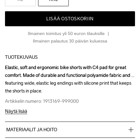
LISÄÄ OSTOSKORIIN
Ilmainen toimitus yli 50 euron tilauksille
Ilmainen palautus 30 päivän kuluessa
TUOTEKUVAUS
Elastic, soft and ergonomic bike shorts with C4 pad for great 
Elastic, soft and ergonomic bike shorts with C4 pad for great 
comfort. Made of durable and functional polyamide fabric and 
comfort. Made of durable and functional polyamide fabric and 
featuring wide, elastic leg endings with silicone print that keeps 
featuring wide, elastic leg endings with silicone print that keeps 
the shorts in place.
the shorts in place.
Artikkelin numero: 1913169-999000
Artikkelin numero: 1913169-999000
Näytä lisää
MATERIAALIT JA HOITO