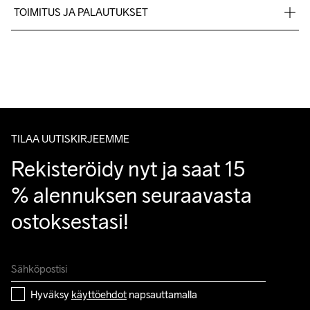
82% Polyamide - recycled, 18% Elastane
TOIMITUS JA PALAUTUKSET
Lähetämme tilaukset Postnord Mypack -pakettina.
Ilmainen toimitus yli 50 euron tilauksille.
Konepesu 40 
Tuotepalautukset aina maksuttomia.
°C.
Asiakaspalvelumme sivuilta löydät nopeasti vastaukset 
kysymyksiisi.
TILAA UUTISKIRJEEMME
Rekisteröidy nyt ja saat 15 
% alennuksen seuraavasta 
ostoksestasi!
Hyväksy 
käyttöehdot
 napsauttamalla