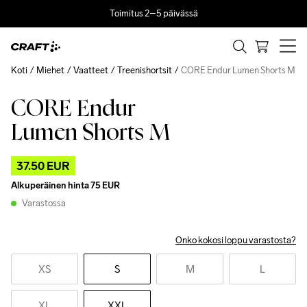
Toimitus 2–5 päivässä
Koti
Miehet
Vaatteet
Treenishortsit
CORE Endur Lumen Shorts M
CORE Endur
Outlet
Recycled
Lumen Shorts M
37.50 EUR
Alkuperäinen hinta
75 EUR
Varastossa
Onko kokosi loppu varastosta?
XS
S
M
L
XL
XXL