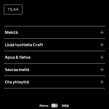
TILAA
Meistä
Filosofiamme
Lisää tuotteita Craft
Teamwear
Apua & tietoa
Yhteistyöt
Craft Care Guide
Seuraa meitä
Lehdistö
Käyttöehdot
Ota yhteyttä
Asiakaspalvelu
customercare@craftsportswear.com
FAQ
+46 (0) 33 722 32 10
Accessibility statement