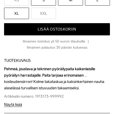
XL
XXL
LISÄÄ OSTOSKORIIN
Ilmainen toimitus yli 50 euron tilauksille
Ilmainen palautus 30 päivän kuluessa
TUOTEKUVAUS
Pehmeä, joustava ja tekninen pyöräilypaita kaikenlaisille 
Pehmeä, joustava ja tekninen pyöräilypaita kaikenlaisille 
pyöräilyn harrastajalle. Paita tarjoaa erinomaisen 
pyöräilyn harrastajalle. Paita tarjoaa erinomaisen 
kosteudensiirron! Kolme takataskua ja kaksinkertainen nauha 
kosteudensiirron! Kolme takataskua ja kaksinkertainen nauha 
alaselässä turvallisen istuvuuden takaamiseksi.
alaselässä turvallisen istuvuuden takaamiseksi.
Artikkelin numero: 1913173-999992
Artikkelin numero: 1913173-999992
Näytä lisää