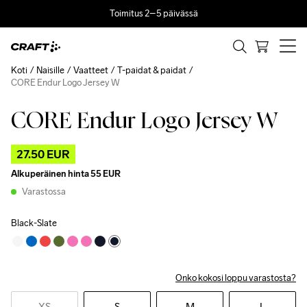
Toimitus 2–5 päivässä
Koti
Naisille
Vaatteet
T-paidat & paidat
CORE Endur Logo Jersey W
CORE Endur Logo Jersey W
Outlet
27.50 EUR
Alkuperäinen hinta
55 EUR
Varastossa
Black-Slate
Onko kokosi loppu varastosta?
XS
S
M
L