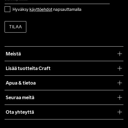
Hyväksy 
käyttöehdot
 napsauttamalla
TILAA
Meistä
Filosofiamme
Lisää tuotteita Craft
Teamwear
Apua & tietoa
Yhteistyöt
Craft Care Guide
Seuraa meitä
Lehdistö
Käyttöehdot
Ota yhteyttä
Asiakaspalvelu
customercare@craftsportswear.com
FAQ