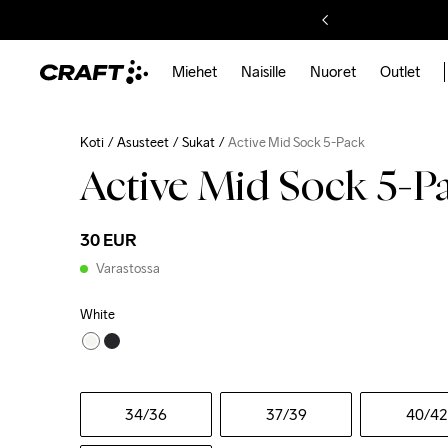
Miehet
Naisille
Nuoret
Outlet
Koti
Asusteet
Sukat
Active Mid Sock 5-Pack
Active Mid Sock 5-P
30 EUR
Varastossa
White
34
/36
37
/39
40
/42