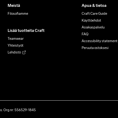
Meistä
Apua & tietoa
Filosofiamme
Craft Care Guide
Käyttöehdot
Asiakaspalvelu
Lisää tuotteita Craft
FAQ
Teamwear
Accessibility statement
Yhteistyöt
Peruuta ostoksesi
Lehdistö
ås. Org.nr: 556529-1845