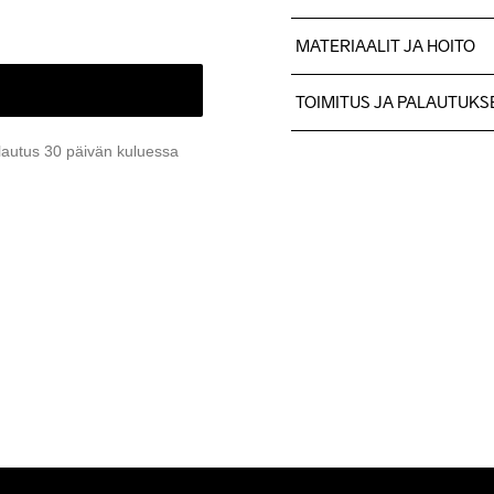
MATERIAALIT JA HOITO
58% kierrätetty polyamidi, 
TOIMITUS JA PALAUTUKS
Lähetämme tilaukset Postn
lautus 30 päivän kuluessa
Ilmainen toimitus yli 50 euron
Tuotepalautukset aina maks
Asiakaspalvelumme sivuilta 