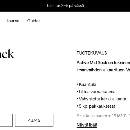
Toimitus 2–5 päivässä
Journal
Guides
ack
TUOTEKUVAUS
Active Mid Sock on tekninen 
Active Mid Sock on tekninen 
ilmanvaihdon ja kaarituen. Va
ilmanvaihdon ja kaarituen. Va
• Kaarituki

• Kaarituki

• Litteä varvassauma

• Litteä varvassauma

• Vahvistettu kärki ja kanta

• Vahvistettu kärki ja kanta

• 5 kpl pakkauksessa
• 5 kpl pakkauksessa
Artikkelin numero: 1916101
Artikkelin numero: 1916101
43
/45
Näytä lisää