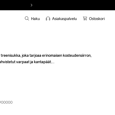
Haku
Asiakaspalvelu
Ostoskori
treenisukka, joka tarjoaa erinomaisen kosteudensiirron, 
treenisukka, joka tarjoaa erinomaisen kosteudensiirron, 
hvistetut varpaat ja kantapäät.

hvistetut varpaat ja kantapäät.

-900000
-900000