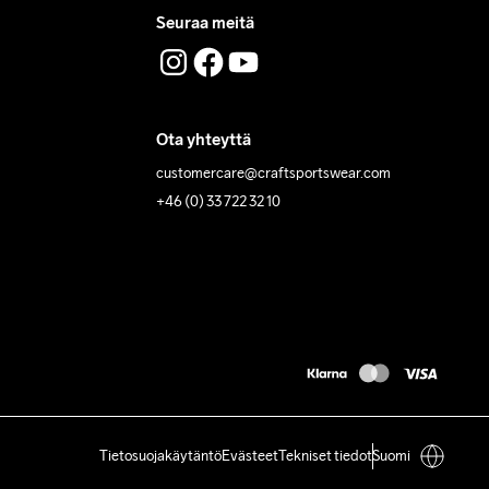
Seuraa meitä
Ota yhteyttä
customercare@craftsportswear.com
+46 (0) 33 722 32 10
Tietosuojakäytäntö
Evästeet
Tekniset tiedot
Suomi