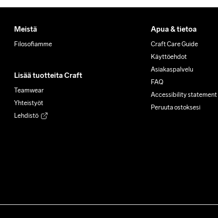
Meistä
Apua & tietoa
Filosofiamme
Craft Care Guide
Käyttöehdot
Asiakaspalvelu
Lisää tuotteita Craft
FAQ
Teamwear
Accessibility statement
Yhteistyöt
Peruuta ostoksesi
Lehdistö