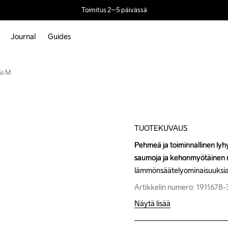
Toimitus 2–5 päivässä
Journal
Guides
Outlet
Ss M
TUOTEKUVAUS
Pehmeä ja toiminnallinen lyh
Pehmeä ja toiminnallinen lyh
saumoja ja kehonmyötäinen m
saumoja ja kehonmyötäinen m
lämmönsäätelyominaisuuksia. 
lämmönsäätelyominaisuuksia. 
Artikkelin numero: 1911678
Artikkelin numero: 1911678
Näytä lisää