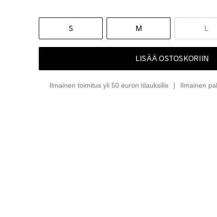
S
M
L
LISÄÄ OSTOSKORIIN
Ilmainen toimitus yli 50 euron tilauksille
Ilmainen pa