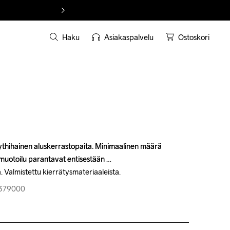
Haku
Asiakaspalvelu
Ostoskori
ythihainen aluskerrastopaita. Minimaalinen määrä 
ythihainen aluskerrastopaita. Minimaalinen määrä 
uotoilu parantavat entisestään 
uotoilu parantavat entisestään 
Valmistettu kierrätysmateriaaleista.
Valmistettu kierrätysmateriaaleista.
-379000
-379000