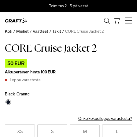
Toimitus 2–5 päivässä
Koti
Miehet
Vaatteet
Takit
CORE Cruise Jacket 2
CORE Cruise Jacket 2
Outlet
50 EUR
Alkuperäinen hinta
100 EUR
Loppu varastosta
Black-Granite
Onko kokosi loppu varastosta?
XS
S
M
L