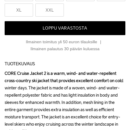
XL
XXL
LOPPU VARASTOSTA
Ilmainen toimitus yli 50 euron tilauksille
Ilmainen palautus 30 päivän kuluessa
TUOTEKUVAUS
CORE Cruise Jacket 2 is a warm, wind- and water-repellent 
CORE Cruise Jacket 2 is a warm, wind- and water-repellent 
cross-country ski jacket that provides excellent comfort on cold 
cross-country ski jacket that provides excellent comfort on cold 
winter days. The jacket is made of a woven, wind- and water-
winter days. The jacket is made of a woven, wind- and water-
repellent polyester fabric and has light insulation in body and 
repellent polyester fabric and has light insulation in body and 
sleeves for enhanced warmth. In addition, mesh lining in the 
sleeves for enhanced warmth. In addition, mesh lining in the 
entire garment provides extra insulation as well as efficient 
entire garment provides extra insulation as well as efficient 
moisture transport. The jacket is an excellent choice for entry-
moisture transport. The jacket is an excellent choice for entry-
level skiers who enjoy cruising across the winter landscape in 
level skiers who enjoy cruising across the winter landscape in 