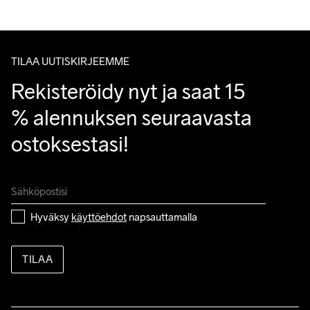
Asiakaspalvelumme sivuilta löydät nopeasti vastaukset 
kysymyksiisi.
TILAA UUTISKIRJEEMME
Rekisteröidy nyt ja saat 15 
% alennuksen seuraavasta 
ostoksestasi!
Hyväksy 
käyttöehdot
 napsauttamalla
TILAA