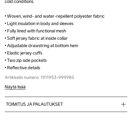
cold conditions.

cold conditions.

• Woven, wind- and water-repellent polyester fabric

• Woven, wind- and water-repellent polyester fabric

• Light insulation in body and sleeves 

• Light insulation in body and sleeves 

• Fully lined with functional mesh 

• Fully lined with functional mesh 

• Soft jersey fabric at inside collar 

• Soft jersey fabric at inside collar 

• Adjustable drawstring at bottom hem 

• Adjustable drawstring at bottom hem 

• Elastic jersey cuffs

• Elastic jersey cuffs

• Two zip side pockets

• Two zip side pockets

• Reflective details
• Reflective details
Artikkelin numero: 1911953-999985
Artikkelin numero: 1911953-999985
Näytä lisää
TOIMITUS JA PALAUTUKSET
Lähetämme tilaukset Postnord Mypack -pakettina.
Ilmainen toimitus yli 50 euron tilauksille.
Tuotepalautukset aina maksuttomia.