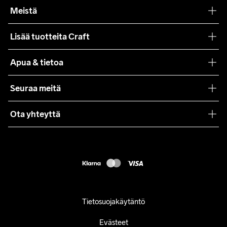
Meistä
Filosofiamme
Lisää tuotteita Craft
Teamwear
Apua & tietoa
Yhteistyöt
Craft Care Guide
Seuraa meitä
Lehdistö
Käyttöehdot
Ota yhteyttä
Asiakaspalvelu
customercare@craftsportswear.com
FAQ
+46 (0) 33 722 32 10
Accessibility statement
Peruuta ostoksesi
Tietosuojakäytäntö
Evästeet