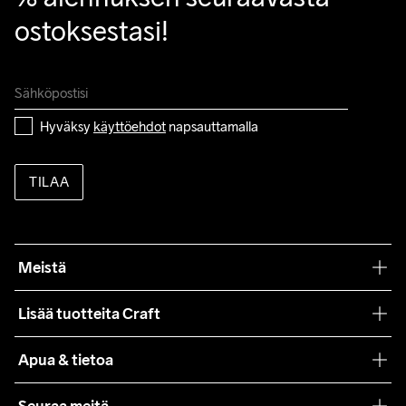
ostoksestasi!
Hyväksy 
käyttöehdot
 napsauttamalla
TILAA
Meistä
Filosofiamme
Lisää tuotteita Craft
Teamwear
Apua & tietoa
Yhteistyöt
Craft Care Guide