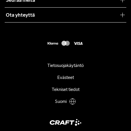
Seuraa meitä
Lehdistö
Käyttöehdot
Ota yhteyttä
Asiakaspalvelu
customercare@craftsportswear.com
FAQ
+46 (0) 33 722 32 10
Accessibility statement
Peruuta ostoksesi
Tietosuojakäytäntö
Evästeet
Tekniset tiedot
Suomi