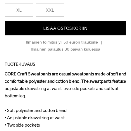
XL
XXL
LISÄÄ OSTOSKORIIN
Ilmainen toimitus yli 50 euron tilauksille
Ilmainen palautus 30 päivän kuluessa
TUOTEKUVAUS
CORE Craft Sweatpants are casual sweatpants made of soft and 
CORE Craft Sweatpants are casual sweatpants made of soft and 
comfortable polyester and cotton blend. The sweatpants feature 
comfortable polyester and cotton blend. The sweatpants feature 
adjustable drawstring at waist, two side pockets and cuffs at 
adjustable drawstring at waist, two side pockets and cuffs at 
bottom leg.

bottom leg.

• Soft polyester and cotton blend

• Soft polyester and cotton blend

• Adjustable drawstring at waist

• Adjustable drawstring at waist

• Two side pockets

• Two side pockets
