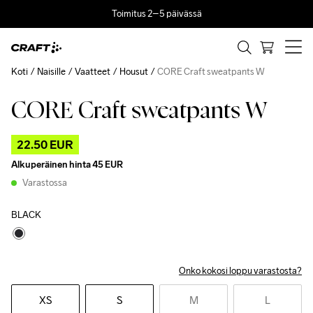
Toimitus 2–5 päivässä
Koti
Naisille
Vaatteet
Housut
CORE Craft sweatpants W
CORE Craft sweatpants W
Outlet
22.50 EUR
Alkuperäinen hinta
45 EUR
Varastossa
BLACK
Onko kokosi loppu varastosta?
XS
S
M
L