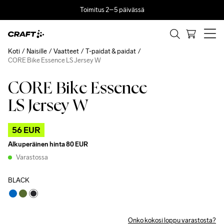
Toimitus 2–5 päivässä
Koti
Naisille
Vaatteet
T-paidat & paidat
CORE Bike Essence LS Jersey W
CORE Bike Essence
Outlet
LS Jersey W
56 EUR
Alkuperäinen hinta
80 EUR
Varastossa
BLACK
Onko kokosi loppu varastosta?