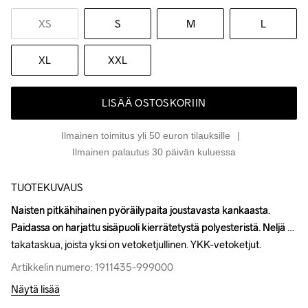
XS
S
M
L
XL
XXL
LISÄÄ OSTOSKORIIN
Ilmainen toimitus yli 50 euron tilauksille
Ilmainen palautus 30 päivän kuluessa
TUOTEKUVAUS
Naisten pitkähihainen pyöräilypaita joustavasta kankaasta. 
Naisten pitkähihainen pyöräilypaita joustavasta kankaasta. 
Paidassa on harjattu sisäpuoli kierrätetystä polyesteristä. Neljä 
Paidassa on harjattu sisäpuoli kierrätetystä polyesteristä. Neljä 
takataskua, joista yksi on vetoketjullinen. YKK-vetoketjut.
takataskua, joista yksi on vetoketjullinen. YKK-vetoketjut.
Artikkelin numero: 1911435-999000
Artikkelin numero: 1911435-999000
Näytä lisää