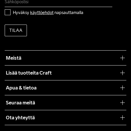
Hyväksy 
käyttöehdot
 napsauttamalla
TILAA
Meistä
Filosofiamme
Lisää tuotteita Craft
Teamwear
Apua & tietoa
Yhteistyöt
Craft Care Guide
Seuraa meitä
Lehdistö
Käyttöehdot
Ota yhteyttä
Asiakaspalvelu
customercare@craftsportswear.com