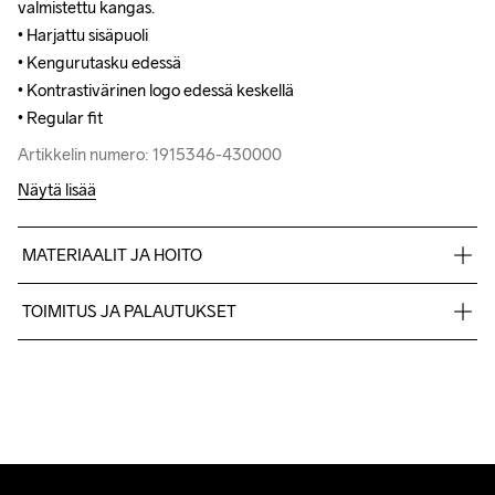
valmistettu kangas.

valmistettu kangas.

• Harjattu sisäpuoli

• Harjattu sisäpuoli

• Kengurutasku edessä

• Kengurutasku edessä

• Kontrastivärinen logo edessä keskellä

• Kontrastivärinen logo edessä keskellä

• Regular fit
• Regular fit
Artikkelin numero: 1915346-430000
Artikkelin numero: 1915346-430000
Näytä lisää
MATERIAALIT JA HOITO
60% Cotton-Organic, 40% Polyester-Recycled
TOIMITUS JA PALAUTUKSET
Lähetämme tilaukset Postnord Mypack -pakettina.
Ilmainen toimitus yli 50 euron tilauksille.
Tuotepalautukset aina maksuttomia.
Asiakaspalvelumme sivuilta löydät nopeasti vastaukset 
kysymyksiisi.