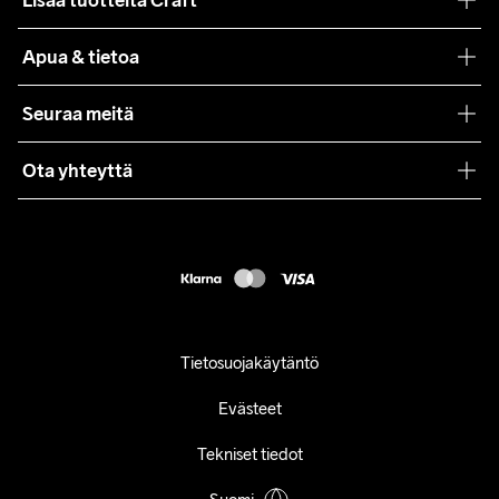
Lisää tuotteita Craft
Teamwear
Apua & tietoa
Yhteistyöt
Craft Care Guide
Seuraa meitä
Lehdistö
Käyttöehdot
Ota yhteyttä
Asiakaspalvelu
customercare@craftsportswear.com
FAQ
+46 (0) 33 722 32 10
Accessibility statement
Peruuta ostoksesi
Tietosuojakäytäntö
Evästeet
Tekniset tiedot