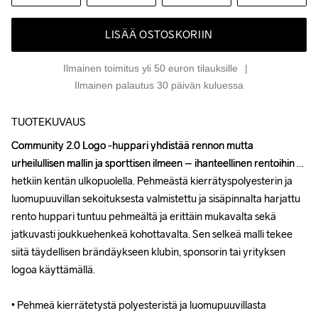
LISÄÄ OSTOSKORIIN
Ilmainen toimitus yli 50 euron tilauksille
Ilmainen palautus 30 päivän kuluessa
TUOTEKUVAUS
Community 2.0 Logo -huppari yhdistää rennon mutta 
Community 2.0 Logo -huppari yhdistää rennon mutta 
urheilullisen mallin ja sporttisen ilmeen – ihanteellinen rentoihin 
urheilullisen mallin ja sporttisen ilmeen – ihanteellinen rentoihin 
hetkiin kentän ulkopuolella. Pehmeästä kierrätyspolyesterin ja 
hetkiin kentän ulkopuolella. Pehmeästä kierrätyspolyesterin ja 
luomupuuvillan sekoituksesta valmistettu ja sisäpinnalta harjattu 
luomupuuvillan sekoituksesta valmistettu ja sisäpinnalta harjattu 
rento huppari tuntuu pehmeältä ja erittäin mukavalta sekä 
rento huppari tuntuu pehmeältä ja erittäin mukavalta sekä 
jatkuvasti joukkuehenkeä kohottavalta. Sen selkeä malli tekee 
jatkuvasti joukkuehenkeä kohottavalta. Sen selkeä malli tekee 
siitä täydellisen brändäykseen klubin, sponsorin tai yrityksen 
siitä täydellisen brändäykseen klubin, sponsorin tai yrityksen 
logoa käyttämällä.

logoa käyttämällä.

• Pehmeä kierrätetystä polyesteristä ja luomupuuvillasta 
• Pehmeä kierrätetystä polyesteristä ja luomupuuvillasta 