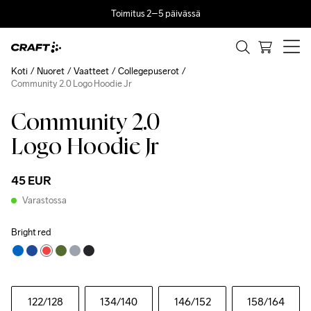
Toimitus 2–5 päivässä
Koti
Nuoret
Vaatteet
Collegepuserot
Community 2.0 Logo Hoodie Jr
Community 2.0
Logo Hoodie Jr
45 EUR
Varastossa
Bright red
122
/128
134
/140
146
/152
158
/164