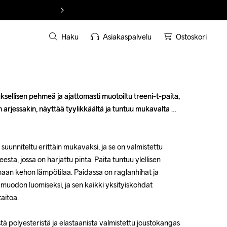
Haku
Asiakaspalvelu
Ostoskori
sellisen pehmeä ja ajattomasti muotoiltu treeni-t-paita, 
sellisen pehmeä ja ajattomasti muotoiltu treeni-t-paita, 
in arjessakin, näyttää tyylikkäältä ja tuntuu mukavalta 
in arjessakin, näyttää tyylikkäältä ja tuntuu mukavalta 
uunniteltu erittäin mukavaksi, ja se on valmistettu 
uunniteltu erittäin mukavaksi, ja se on valmistettu 
esta, jossa on harjattu pinta. Paita tuntuu ylellisen 
esta, jossa on harjattu pinta. Paita tuntuu ylellisen 
maan kehon lämpötilaa. Paidassa on raglanhihat ja 
maan kehon lämpötilaa. Paidassa on raglanhihat ja 
n muodon luomiseksi, ja sen kaikki yksityiskohdat 
n muodon luomiseksi, ja sen kaikki yksityiskohdat 
itoa.

itoa.

tä polyesteristä ja elastaanista valmistettu joustokangas

tä polyesteristä ja elastaanista valmistettu joustokangas
