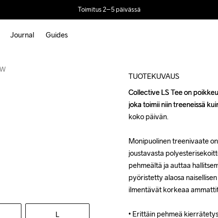
Toimitus 2–5 päivässä
Journal
Guides
Outlet
e W
TUOTEKUVAUS
Collective LS Tee on poikkeuk
Collective LS Tee on poikkeuk
joka toimii niin treeneissä ku
joka toimii niin treeneissä ku
koko päivän.

koko päivän.

Monipuolinen treenivaate on s
Monipuolinen treenivaate on s
joustavasta polyesterisekoitte
joustavasta polyesterisekoitte
pehmeältä ja auttaa hallitse
pehmeältä ja auttaa hallitse
pyöristetty alaosa naisellise
pyöristetty alaosa naisellise
ilmentävät korkeaa ammattita
ilmentävät korkeaa ammattita
• Erittäin pehmeä kierrätetys
• Erittäin pehmeä kierrätetys
L