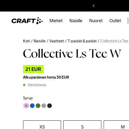
Miehet
Naisille
Nuoret
Outlet
Koti
Naisille
Vaatteet
T-paidat & paidat
Collective Ls Te
Collective Ls Tee W
21 EUR
Alkuperäinen hinta
30 EUR
Varastossa
Syrup
XS
S
M