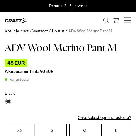
Toimitus 2–5 päivässä
Koti
Miehet
Vaatteet
Housut
ADV Wool Merino Pant M
ADV Wool Merino Pant M
Outlet
45 EUR
Alkuperäinen hinta
90 EUR
Varastossa
Black
Onko kokosi loppu varastosta?
XS
S
M
L