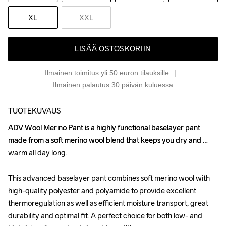
XL
XXL
LISÄÄ OSTOSKORIIN
Ilmainen toimitus yli 50 euron tilauksille
Ilmainen palautus 30 päivän kuluessa
TUOTEKUVAUS
ADV Wool Merino Pant is a highly functional baselayer pant 
ADV Wool Merino Pant is a highly functional baselayer pant 
made from a soft merino wool blend that keeps you dry and 
made from a soft merino wool blend that keeps you dry and 
warm all day long.

warm all day long.

This advanced baselayer pant combines soft merino wool with 
This advanced baselayer pant combines soft merino wool with 
high-quality polyester and polyamide to provide excellent 
high-quality polyester and polyamide to provide excellent 
thermoregulation as well as efficient moisture transport, great 
thermoregulation as well as efficient moisture transport, great 
durability and optimal fit. A perfect choice for both low- and 
durability and optimal fit. A perfect choice for both low- and 