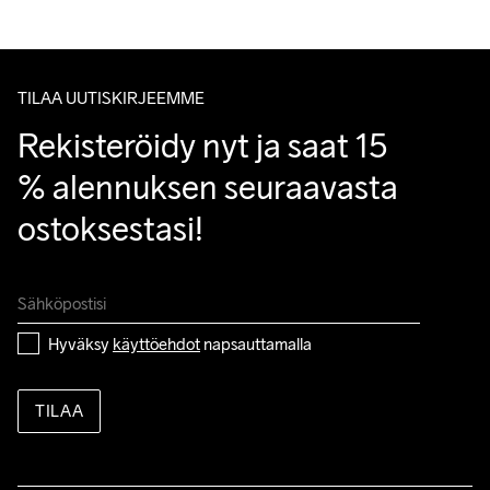
Asiakaspalvelumme sivuilta löydät nopeasti vastaukset 
Do Not Bleach
Do Not Dry 
Do Not Iron
Do Not Tumble
Machine Wash 
kysymyksiisi.
Clean
30 Gentle
TILAA UUTISKIRJEEMME
Rekisteröidy nyt ja saat 15 
% alennuksen seuraavasta 
ostoksestasi!
Hyväksy 
käyttöehdot
 napsauttamalla
TILAA