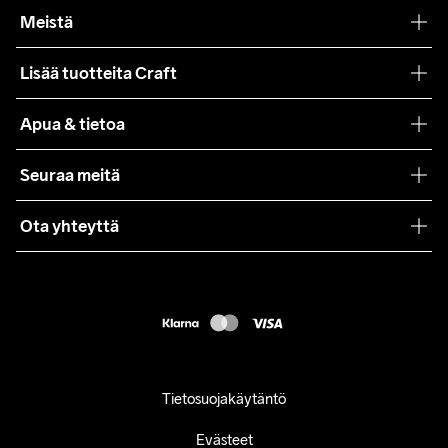
Meistä
Filosofiamme
Lisää tuotteita Craft
Teamwear
Apua & tietoa
Yhteistyöt
Craft Care Guide
Seuraa meitä
Lehdistö
Käyttöehdot
Ota yhteyttä
Asiakaspalvelu
customercare@craftsportswear.com
FAQ
+46 (0) 33 722 32 10
Accessibility statement
Peruuta ostoksesi
Tietosuojakäytäntö
Evästeet