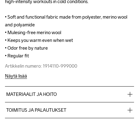
high-intensity workouts in cold conditions.

high-intensity workouts in cold conditions.

• Soft and functional fabric made from polyester, merino wool 
• Soft and functional fabric made from polyester, merino wool 
and polyamide

and polyamide

• Mulesing-free merino wool

• Mulesing-free merino wool

• Keeps you warm even when wet

• Keeps you warm even when wet

• Odor free by nature

• Odor free by nature

• Regular fit
• Regular fit
Artikkelin numero: 1914110-999000
Artikkelin numero: 1914110-999000
Näytä lisää
MATERIAALIT JA HOITO
47% Polyester Recycled

TOIMITUS JA PALAUTUKSET
42% Wool Merino

11% Polyamide
Lähetämme tilaukset Postnord Mypack -pakettina.
Ilmainen toimitus yli 50 euron tilauksille.
Tuotepalautukset aina maksuttomia.