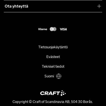
Ota yhteyttä
Asiakaspalvelu
customercare@craftsportswear.com
FAQ
+46 (0) 33 722 32 10
Accessibility statement
Peruuta ostoksesi
Tietosuojakäytäntö
Evästeet
Tekniset tiedot
Suomi
Copyright © Craft of Scandinavia AB, 504 30 Borås. 
