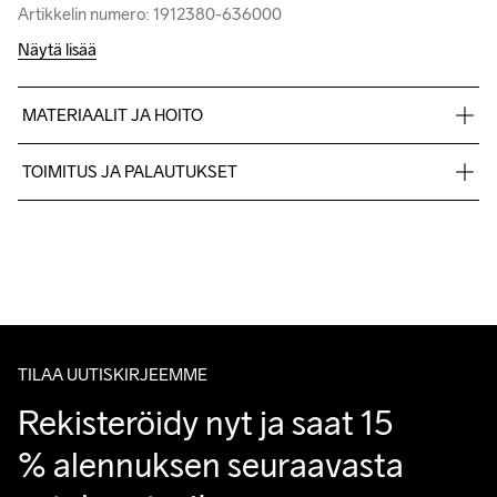
Artikkelin numero: 1912380-636000
Artikkelin numero: 1912380-636000
Näytä lisää
MATERIAALIT JA HOITO
Face

TOIMITUS JA PALAUTUKSET
100% Acrylic

Lining

Lähetämme tilaukset Postnord Mypack -pakettina.
100% Polyester
Ilmainen toimitus yli 50 euron tilauksille.
Tuotepalautukset aina maksuttomia.
Asiakaspalvelumme sivuilta löydät nopeasti vastaukset 
kysymyksiisi.
Do Not Bleach
Do Not Dry 
Do Not Iron
Do Not Tumble
Machine wash 
Clean
30
TILAA UUTISKIRJEEMME
Rekisteröidy nyt ja saat 15 
% alennuksen seuraavasta 