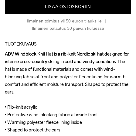
LISÄÄ OSTOSKORIIN
Ilmainen toimitus yli 50 euron tilauksille
Ilmainen palautus 30 päivän kuluessa
TUOTEKUVAUS
ADV Windblock Knit Hat is a rib-knit Nordic ski hat designed for 
ADV Windblock Knit Hat is a rib-knit Nordic ski hat designed for 
intense cross-country skiing in cold and windy conditions. The 
intense cross-country skiing in cold and windy conditions. The 
hat is made of functional materials and comes with wind-
hat is made of functional materials and comes with wind-
blocking fabric at front and polyester fleece lining for warmth, 
blocking fabric at front and polyester fleece lining for warmth, 
comfort and efficient moisture transport. Shaped to protect the 
comfort and efficient moisture transport. Shaped to protect the 
ears.

ears.

• Rib-knit acrylic

• Rib-knit acrylic

• Protective wind-blocking fabric at inside front

• Protective wind-blocking fabric at inside front

• Warming polyester fleece lining inside

• Warming polyester fleece lining inside

• Shaped to protect the ears
• Shaped to protect the ears