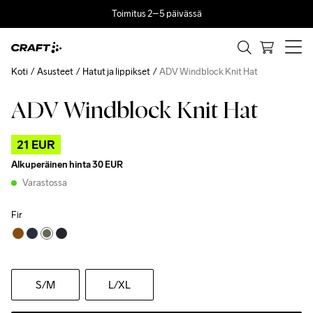
Toimitus 2–5 päivässä
Koti
Asusteet
Hatut ja lippikset
ADV Windblock Knit Hat
ADV Windblock Knit Hat
Outlet
21 EUR
Alkuperäinen hinta
30 EUR
Varastossa
Fir
S
/M
L
/XL