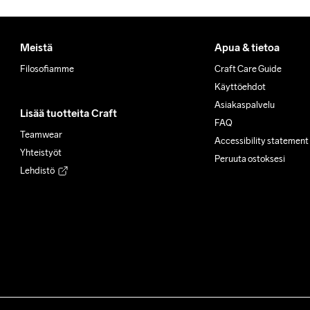
Meistä
Apua & tietoa
Filosofiamme
Craft Care Guide
Käyttöehdot
Asiakaspalvelu
Lisää tuotteita Craft
FAQ
Teamwear
Accessibility statement
Yhteistyöt
Peruuta ostoksesi
Lehdistö