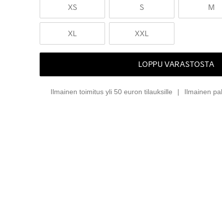
XS
S
M
XL
XXL
LOPPU VARASTOSTA
Ilmainen toimitus yli 50 euron tilauksille
Ilmainen pa