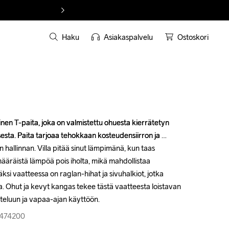
Haku
Asiakaspalvelu
Ostoskori
nen T-paita, joka on valmistettu ohuesta kierrätetyn 
nen T-paita, joka on valmistettu ohuesta kierrätetyn 
ksesta. Paita tarjoaa tehokkaan kosteudensiirron ja 
ksesta. Paita tarjoaa tehokkaan kosteudensiirron ja 
hallinnan. Villa pitää sinut lämpimänä, kun taas 
hallinnan. Villa pitää sinut lämpimänä, kun taas 
imääräistä lämpöä pois iholta, mikä mahdollistaa 
imääräistä lämpöä pois iholta, mikä mahdollistaa 
ksi vaatteessa on raglan-hihat ja sivuhalkiot, jotka 
ksi vaatteessa on raglan-hihat ja sivuhalkiot, jotka 
. Ohut ja kevyt kangas tekee tästä vaatteesta loistavan 
. Ohut ja kevyt kangas tekee tästä vaatteesta loistavan 
tteluun ja vapaa-ajan käyttöön.
tteluun ja vapaa-ajan käyttöön.
-474200
-474200