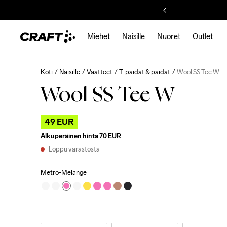
Miehet
Naisille
Nuoret
Outlet
Koti
Naisille
Vaatteet
T-paidat & paidat
Wool SS Tee W
Wool SS Tee W
49 EUR
Alkuperäinen hinta
70 EUR
Loppu varastosta
Metro-Melange