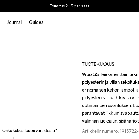
Toimitus 2–5 päivässä
Journal
Guides
Outlet
TUOTEKUVAUS
Wool SS Tee on erittäin tekni
Wool SS Tee on erittäin tekni
polyesterin ja villan sekoitu
polyesterin ja villan sekoitu
erinomaisen kehon lämpötilan 
erinomaisen kehon lämpötilan 
polyesteri siirtää hikeä ja yl
polyesteri siirtää hikeä ja yl
optimaalisen suorituksen. Lisä
optimaalisen suorituksen. Lisä
parantavat liikkumisvapautta
parantavat liikkumisvapautta
valinnan juoksuun, sisäharjoi
valinnan juoksuun, sisäharjoi
Onko kokosi loppu varastosta?
Artikkelin numero: 1913722
Artikkelin numero: 1913722