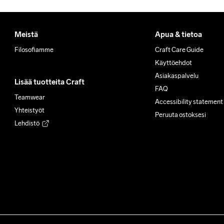
Meistä
Apua & tietoa
Filosofiamme
Craft Care Guide
Käyttöehdot
Asiakaspalvelu
Lisää tuotteita Craft
FAQ
Teamwear
Accessibility statement
Yhteistyöt
Peruuta ostoksesi
Lehdistö