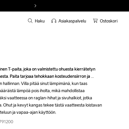
Haku
Asiakaspalvelu
Ostoskori
nen T-paita, joka on valmistettu ohuesta kierrätetyn 
nen T-paita, joka on valmistettu ohuesta kierrätetyn 
ksesta. Paita tarjoaa tehokkaan kosteudensiirron ja 
ksesta. Paita tarjoaa tehokkaan kosteudensiirron ja 
hallinnan. Villa pitää sinut lämpimänä, kun taas 
hallinnan. Villa pitää sinut lämpimänä, kun taas 
imääräistä lämpöä pois iholta, mikä mahdollistaa 
imääräistä lämpöä pois iholta, mikä mahdollistaa 
ksi vaatteessa on raglan-hihat ja sivuhalkiot, jotka 
ksi vaatteessa on raglan-hihat ja sivuhalkiot, jotka 
. Ohut ja kevyt kangas tekee tästä vaatteesta loistavan 
. Ohut ja kevyt kangas tekee tästä vaatteesta loistavan 
tteluun ja vapaa-ajan käyttöön.
tteluun ja vapaa-ajan käyttöön.
-791200
-791200