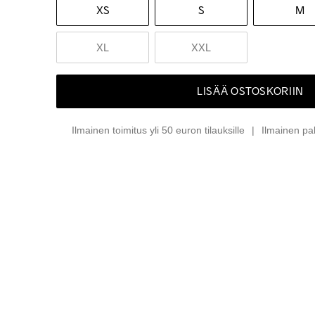
XS
S
M
XL
XXL
LISÄÄ OSTOSKORIIN
Ilmainen toimitus yli 50 euron tilauksille
Ilmainen pa