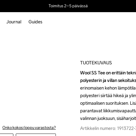
Toimitus 2–5 päivässä
Journal
Guides
Outlet
TUOTEKUVAUS
Wool SS Tee on erittäin tekni
Wool SS Tee on erittäin tekni
polyesterin ja villan sekoitu
polyesterin ja villan sekoitu
erinomaisen kehon lämpötilan 
erinomaisen kehon lämpötilan 
polyesteri siirtää hikeä ja yl
polyesteri siirtää hikeä ja yl
optimaalisen suorituksen. Lisä
optimaalisen suorituksen. Lisä
parantavat liikkumisvapautta
parantavat liikkumisvapautta
valinnan juoksuun, sisäharjoi
valinnan juoksuun, sisäharjoi
Onko kokosi loppu varastosta?
Artikkelin numero: 1913722
Artikkelin numero: 1913722