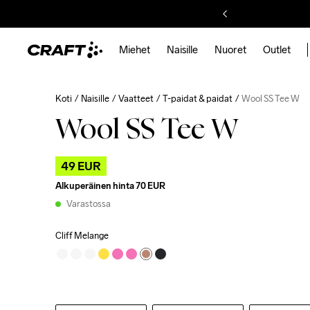
Miehet
Naisille
Nuoret
Outlet
Koti
Naisille
Vaatteet
T-paidat & paidat
Wool SS Tee W
Wool SS Tee W
49 EUR
Alkuperäinen hinta
70 EUR
Varastossa
Cliff Melange