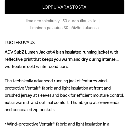
LOPPU VARASTOSTA
Ilmainen toimitus yli 50 euron tilauksille
Ilmainen palautus 30 päivän kuluessa
TUOTEKUVAUS
ADV SubZ Lumen Jacket 4 is an insulated running jacket with 
ADV SubZ Lumen Jacket 4 is an insulated running jacket with 
reflective print that keeps you warm and dry during intense 
reflective print that keeps you warm and dry during intense 
workouts in cold winter conditions. 

workouts in cold winter conditions. 

This technically advanced running jacket features wind-
This technically advanced running jacket features wind-
protective Ventair® fabric and light insulation at front and 
protective Ventair® fabric and light insulation at front and 
brushed jersey at sleeves and back for efficient moisture control, 
brushed jersey at sleeves and back for efficient moisture control, 
extra warmth and optimal comfort. Thumb grip at sleeve ends 
extra warmth and optimal comfort. Thumb grip at sleeve ends 
and concealed zip pockets.

and concealed zip pockets.

• Wind-protective Ventair® fabric and light insulation in a 
• Wind-protective Ventair® fabric and light insulation in a 