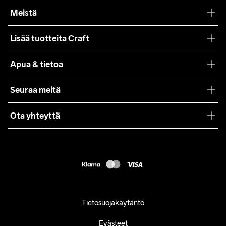
Meistä
Filosofiamme
Lisää tuotteita Craft
Teamwear
Apua & tietoa
Yhteistyöt
Craft Care Guide
Seuraa meitä
Lehdistö
Käyttöehdot
Ota yhteyttä
Asiakaspalvelu
customercare@craftsportswear.com
FAQ
+46 (0) 33 722 32 10
Accessibility statement
Peruuta ostoksesi
Tietosuojakäytäntö
Evästeet