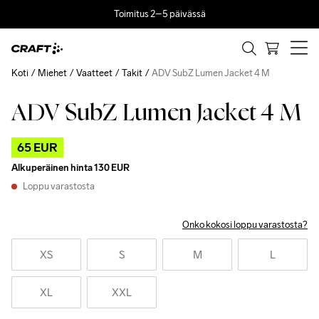
Toimitus 2–5 päivässä
Koti
Miehet
Vaatteet
Takit
ADV SubZ Lumen Jacket 4 M
ADV SubZ Lumen Jacket 4 M
Outlet
65 EUR
Alkuperäinen hinta
130 EUR
Loppu varastosta
Onko kokosi loppu varastosta?
XS
S
M
L
XL
XXL