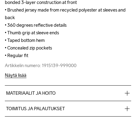
bonded 3-layer construction at front

bonded 3-layer construction at front

• Brushed jersey made from recycled polyester at sleeves and 
• Brushed jersey made from recycled polyester at sleeves and 
back

back

• 360 degrees reflective details

• 360 degrees reflective details

• Thumb grip at sleeve ends

• Thumb grip at sleeve ends

• Taped bottom hem

• Taped bottom hem

• Concealed zip pockets

• Concealed zip pockets

• Regular fit
• Regular fit
Artikkelin numero: 1915139-999000
Artikkelin numero: 1915139-999000
Näytä lisää
MATERIAALIT JA HOITO
Front Body

TOIMITUS JA PALAUTUKSET
Face

100% Polyester-Recycled

Lähetämme tilaukset Postnord Mypack -pakettina.
Middle

Ilmainen toimitus yli 50 euron tilauksille.
100% Thermoplastic urethanes

Tuotepalautukset aina maksuttomia.