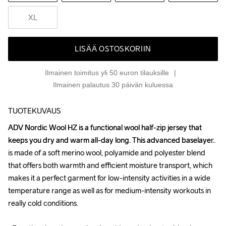
XL
LISÄÄ OSTOSKORIIN
Ilmainen toimitus yli 50 euron tilauksille
Ilmainen palautus 30 päivän kuluessa
TUOTEKUVAUS
ADV Nordic Wool HZ is a functional wool half-zip jersey that 
ADV Nordic Wool HZ is a functional wool half-zip jersey that 
keeps you dry and warm all-day long. This advanced baselayer 
keeps you dry and warm all-day long. This advanced baselayer 
is made of a soft merino wool, polyamide and polyester blend 
is made of a soft merino wool, polyamide and polyester blend 
that offers both warmth and efficient moisture transport, which 
that offers both warmth and efficient moisture transport, which 
makes it a perfect garment for low-intensity activities in a wide 
makes it a perfect garment for low-intensity activities in a wide 
temperature range as well as for medium-intensity workouts in 
temperature range as well as for medium-intensity workouts in 
really cold conditions.

really cold conditions.
