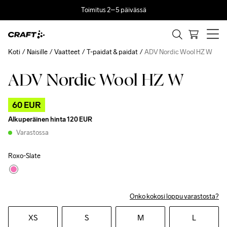
Toimitus 2–5 päivässä
Koti
Naisille
Vaatteet
T-paidat & paidat
ADV Nordic Wool HZ W
ADV Nordic Wool HZ W
Outlet
60 EUR
Alkuperäinen hinta
120 EUR
Varastossa
Roxo-Slate
Onko kokosi loppu varastosta?
XS
S
M
L