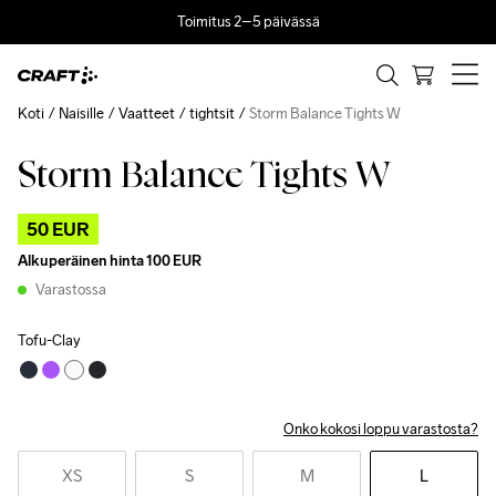
Toimitus 2–5 päivässä
Koti
Naisille
Vaatteet
tightsit
Storm Balance Tights W
Storm Balance Tights W
Outlet
50 EUR
Alkuperäinen hinta
100 EUR
Varastossa
Tofu-Clay
Onko kokosi loppu varastosta?
XS
S
M
L