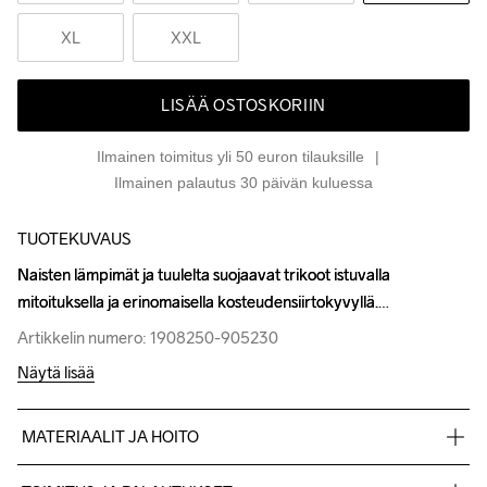
XL
XXL
LISÄÄ OSTOSKORIIN
Ilmainen toimitus yli 50 euron tilauksille
Ilmainen palautus 30 päivän kuluessa
TUOTEKUVAUS
Naisten lämpimät ja tuulelta suojaavat trikoot istuvalla 
Naisten lämpimät ja tuulelta suojaavat trikoot istuvalla 
mitoituksella ja erinomaisella kosteudensiirtokyvyllä.
mitoituksella ja erinomaisella kosteudensiirtokyvyllä.
Artikkelin numero: 1908250-905230
Artikkelin numero: 1908250-905230
Näytä lisää
MATERIAALIT JA HOITO
Etupuoli & alaselän alue: Etuosa: 100% polyesteri Takaosa: 