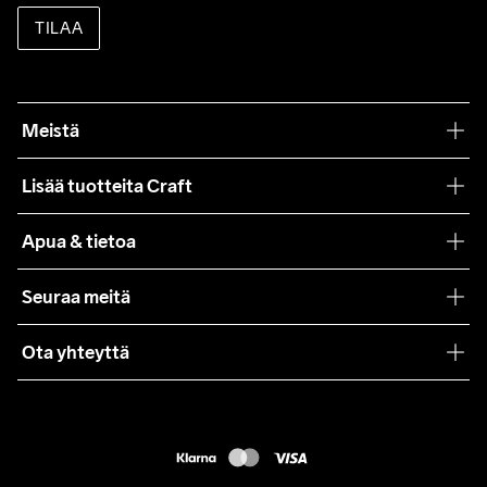
TILAA
Meistä
Filosofiamme
Lisää tuotteita Craft
Teamwear
Apua & tietoa
Yhteistyöt
Craft Care Guide
Seuraa meitä
Lehdistö
Käyttöehdot
Ota yhteyttä
Asiakaspalvelu
customercare@craftsportswear.com
FAQ
+46 (0) 33 722 32 10
Accessibility statement
Peruuta ostoksesi