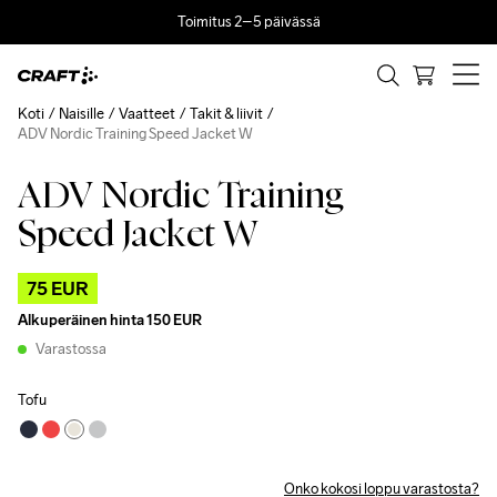
Toimitus 2–5 päivässä
Koti
Naisille
Vaatteet
Takit & liivit
ADV Nordic Training Speed Jacket W
ADV Nordic Training
Outlet
Speed Jacket W
75 EUR
Alkuperäinen hinta
150 EUR
Varastossa
Tofu
Onko kokosi loppu varastosta?