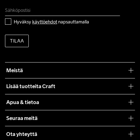
Hyväksy 
käyttöehdot
 napsauttamalla
TILAA
Meistä
Filosofiamme
Lisää tuotteita Craft
Teamwear
Apua & tietoa
Yhteistyöt
Craft Care Guide
Seuraa meitä
Lehdistö
Käyttöehdot
Ota yhteyttä
Asiakaspalvelu