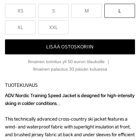
XS
S
M
L
XL
XXL
LISÄÄ OSTOSKORIIN
Ilmainen toimitus yli 50 euron tilauksille
Ilmainen palautus 30 päivän kuluessa
TUOTEKUVAUS
ADV Nordic Training Speed Jacket is designed for high-intensity 
ADV Nordic Training Speed Jacket is designed for high-intensity 
skiing in colder conditions.

skiing in colder conditions.

This technically advanced cross-country ski jacket features a 
This technically advanced cross-country ski jacket features a 
wind- and waterproof fabric with superlight insulation at front, 
wind- and waterproof fabric with superlight insulation at front, 
and brushed jersey fabric at back and under sleeves for efficient 
and brushed jersey fabric at back and under sleeves for efficient 