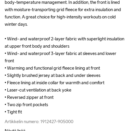
body-temperature management. In addition, the front is lined 
body-temperature management. In addition, the front is lined 
with moisture-transporting grid fleece for extra insulation and 
with moisture-transporting grid fleece for extra insulation and 
function. A great choice for high-intensity workouts on cold 
function. A great choice for high-intensity workouts on cold 
winter days.

winter days.

• Wind- and waterproof 2-layer fabric with superlight insulation 
• Wind- and waterproof 2-layer fabric with superlight insulation 
at upper front body and shoulders

at upper front body and shoulders

• Wind- and waterproof 3-layer fabric at sleeves and lower 
• Wind- and waterproof 3-layer fabric at sleeves and lower 
front 

front 

• Warming and functional grid fleece lining at front 

• Warming and functional grid fleece lining at front 

• Slightly brushed jersey at back and under sleeves 

• Slightly brushed jersey at back and under sleeves 

• Fleece lining at inside collar for warmth and comfort

• Fleece lining at inside collar for warmth and comfort

• Laser-cut ventilation at back yoke

• Laser-cut ventilation at back yoke

• Reversed zipper at front

• Reversed zipper at front

• Two zip front pockets

• Two zip front pockets

• Tight fit
• Tight fit
Artikkelin numero: 1912427-905000
Artikkelin numero: 1912427-905000
Näytä lisää