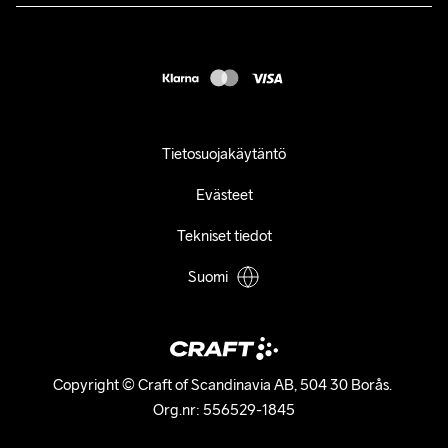
customercare@craftsportswear.com
FAQ
+46 (0) 33 722 32 10
Accessibility statement
Peruuta ostoksesi
Tietosuojakäytäntö
Evästeet
Tekniset tiedot
Suomi
Copyright © Craft of Scandinavia AB, 504 30 Borås. 

Org.nr: 556529-1845